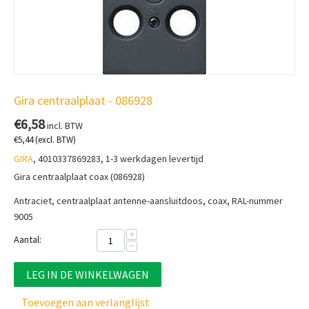
Gira centraalplaat - 086928
€
6,58
incl. BTW
€
5,44
(excl. BTW)
GIRA
, 4010337869283, 1-3 werkdagen levertijd
Gira centraalplaat coax (086928)
Antraciet, centraalplaat antenne-aansluitdoos, coax, RAL-nummer
9005
+
Aantal:
−
LEG IN DE WINKELWAGEN
Toevoegen aan verlanglijst