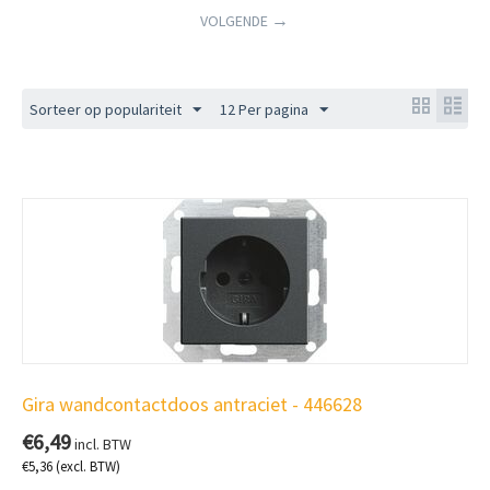
VOLGENDE
Sorteer op populariteit
12 Per pagina
Gira wandcontactdoos antraciet - 446628
€
6,49
incl. BTW
€
5,36
(excl. BTW)