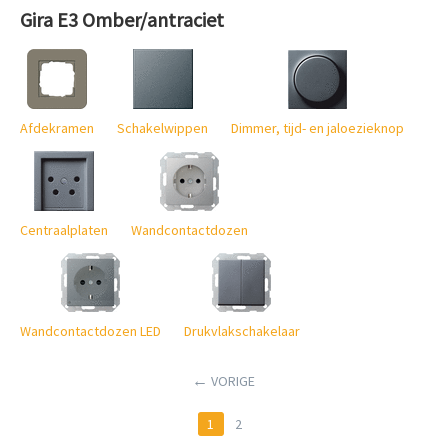
Gira E3 Omber/antraciet
Afdekramen
Schakelwippen
Dimmer, tijd- en jaloezieknop
Centraalplaten
Wandcontactdozen
Wandcontactdozen LED
Drukvlakschakelaar
VORIGE
1
2