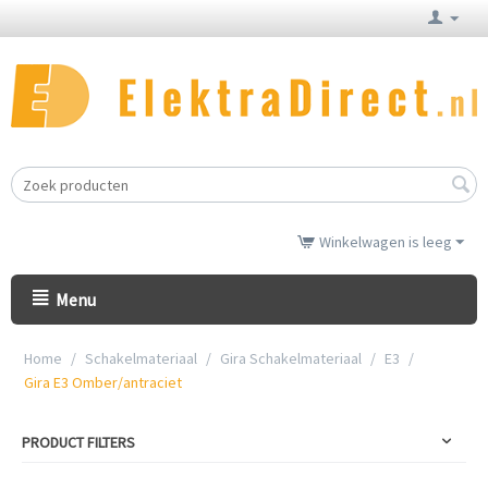
Winkelwagen is leeg
Menu
Home
/
Schakelmateriaal
/
Gira Schakelmateriaal
/
E3
/
Gira E3 Omber/antraciet
PRODUCT FILTERS