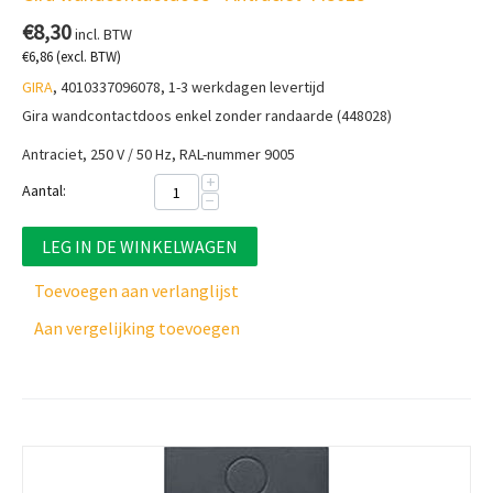
€
8,30
incl. BTW
€
6,86
(excl. BTW)
GIRA
, 4010337096078, 1-3 werkdagen levertijd
Gira wandcontactdoos enkel zonder randaarde (448028)
Antraciet, 250 V / 50 Hz, RAL-nummer 9005
+
Aantal:
−
LEG IN DE WINKELWAGEN
Toevoegen aan verlanglijst
Aan vergelijking toevoegen