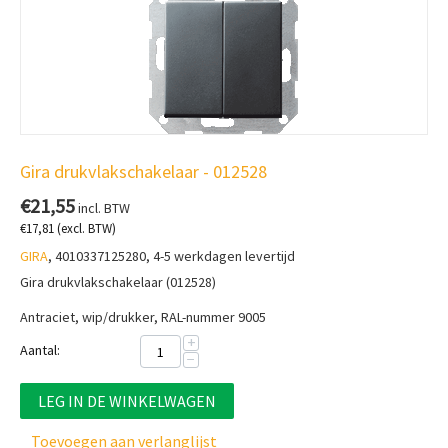
Gira drukvlakschakelaar - 012528
€
21,55
incl. BTW
€
17,81
(excl. BTW)
GIRA
, 4010337125280, 4-5 werkdagen levertijd
Gira drukvlakschakelaar (012528)
Antraciet, wip/drukker, RAL-nummer 9005
+
Aantal:
−
LEG IN DE WINKELWAGEN
Toevoegen aan verlanglijst