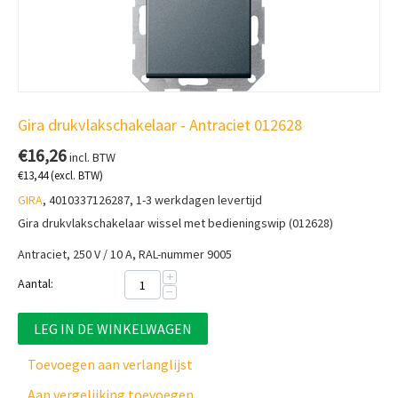
Gira drukvlakschakelaar - Antraciet 012628
€
16,26
incl. BTW
€
13,44
(excl. BTW)
GIRA
, 4010337126287, 1-3 werkdagen levertijd
Gira drukvlakschakelaar wissel met bedieningswip (012628)
Antraciet, 250 V / 10 A, RAL-nummer 9005
+
Aantal:
−
LEG IN DE WINKELWAGEN
Toevoegen aan verlanglijst
Aan vergelijking toevoegen