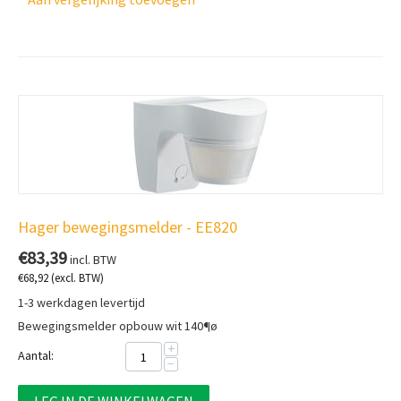
Hager bewegingsmelder - EE820
€
83,39
incl. BTW
€
68,92
(excl. BTW)
1-3 werkdagen levertijd
Bewegingsmelder opbouw wit 140¶ø
+
Aantal:
−