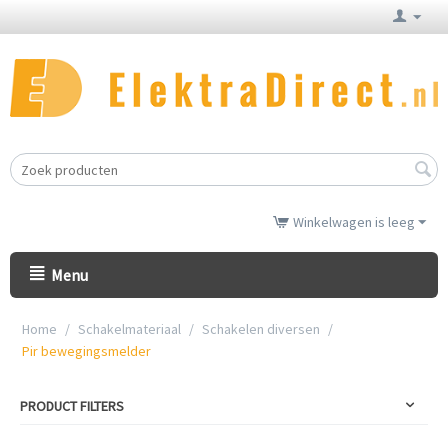
Winkelwagen is leeg
Menu
Home
/
Schakelmateriaal
/
Schakelen diversen
/
Pir bewegingsmelder
PRODUCT FILTERS