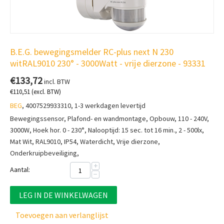
B.E.G. bewegingsmelder RC-plus next N 230
witRAL9010 230° - 3000Watt - vrije dierzone - 93331
€
133,72
incl. BTW
€
110,51
(excl. BTW)
BEG
, 4007529933310, 1-3 werkdagen levertijd
Bewegingssensor, Plafond- en wandmontage, Opbouw, 110 - 240V,
3000W, Hoek hor. 0 - 230°, Nalooptijd: 15 sec. tot 16 min., 2 - 500lx,
Mat Wit, RAL9010, IP54, Waterdicht, Vrije dierzone,
Onderkruipbeveiliging,
+
Aantal:
−
LEG IN DE WINKELWAGEN
Toevoegen aan verlanglijst