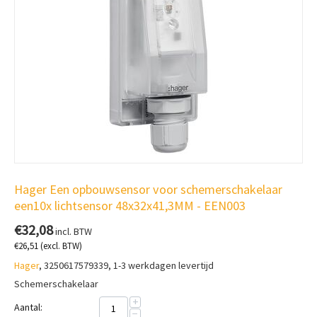
Hager Een opbouwsensor voor schemerschakelaar
een10x lichtsensor 48x32x41,3MM - EEN003
€
32,08
incl. BTW
€
26,51
(excl. BTW)
Hager
, 3250617579339, 1-3 werkdagen levertijd
Schemerschakelaar
+
Aantal:
−