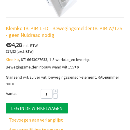
Klemko IB-PIR-LED - Bewegingsmelder IB-PIR-W/TZS
- geen Nuldraad nodig
€
94,28
incl. BTW
€
77,92
(excl. BTW)
Klemko
, 8716643027633, 1-3 werkdagen levertijd
Bewegingsmelder inbouw wand wit 195¶ø
Glanzend wit/zuiver wit, bewegingssensor-element, RAL-nummer
9010
+
Aantal:
−
LEG IN DE WINKELWAGEN
Toevoegen aan verlanglijst
Aan vergelijking toevoegen