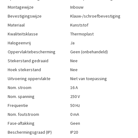
Montagewijze
Inbouw
Bevestigingswijze
Klauw-/schroefbevestiging
Materiaal
Kunststof
Kwaliteitsklasse
Thermoplast
Halogeenvrij
Ja
Oppervlaktebescherming
Geen (onbehandeld)
Stekerstand gedraaid
Nee
Hoek stekerstand
Nee
Uitvoering oppervlakte
Niet van toepassing
Nom. stroom
16 A
Nom. spanning
250 V
Frequentie
50 Hz
Nom. foutstroom
0 mA
Fase-aftakking
Geen
Beschermingsgraad (IP)
IP20