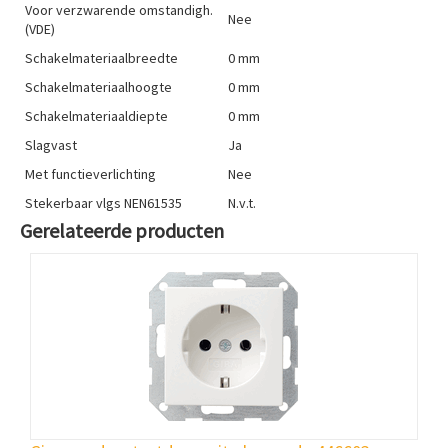
Voor verzwarende omstandigh.
Nee
(VDE)
Schakelmateriaalbreedte
0 mm
Schakelmateriaalhoogte
0 mm
Schakelmateriaaldiepte
0 mm
Slagvast
Ja
Met functieverlichting
Nee
Stekerbaar vlgs NEN61535
N.v.t.
Gerelateerde producten