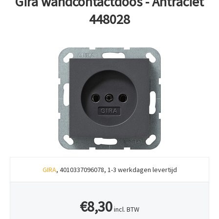
Gira wandcontactdoos - Antraciet
448028
GIRA
, 4010337096078, 1-3 werkdagen levertijd
€8,30
incl. BTW