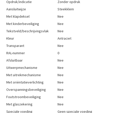
Opdruk/indicatie
Zonder opdruk
Aansluitwijze
Steekklem
Met klapdeksel
Nee
Met kinderbeveiliging
Nee
Tekstveld/beschrijvingsvlak
Nee
Kleur
Antraciet
Transparant
Nee
RAL-nummer
0
Afsluitbaar
Nee
Uitwerpmechanisme
Nee
Met uitrekmechanisme
Nee
Met oriëntatieverlichting
Nee
Overspanningsbeveiliging
Nee
Foutstroombeveiliging
Nee
Met glaszekering
Nee
Speciale voeding
Geen speciale voeding