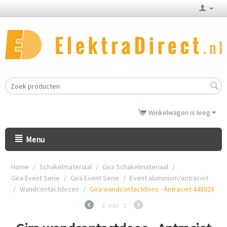
Winkelwagen is leeg
Menu
Home
/
Schakelmateriaal
/
Gira Schakelmateriaal
/
Gira Event Serie
/
Gira Event Serie
/
Event aluminium/antraciet
/
Wandcontactdozen
/
Gira wandcontactdoos - Antraciet 448028
2
van
2