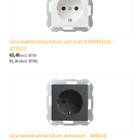
Gira wandcontactdoos wit mat KINDVEILIG -
475527
€
6,49
incl. BTW
€
5,36
(excl. BTW)
Gira wandcontactdoos antraciet - 446628