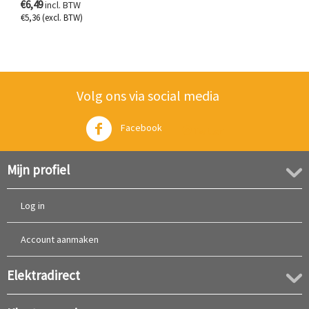
€
6,49
incl. BTW
€
5,36
(excl. BTW)
Volg ons via social media
Facebook
Twitter
Mijn profiel
Log in
Account aanmaken
Elektradirect