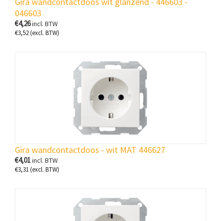
Gira wandcontactdoos wit glanzend - 446603 -
046603
€
4,26
incl. BTW
€
3,52
(excl. BTW)
Gira wandcontactdoos - wit MAT 446627
€
4,01
incl. BTW
€
3,31
(excl. BTW)