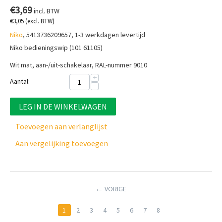
€
3,69
incl. BTW
€
3,05
(excl. BTW)
Niko
, 5413736209657, 1-3 werkdagen levertijd
Niko bedieningswip (101 61105)
Wit mat, aan-/uit-schakelaar, RAL-nummer 9010
+
Aantal:
−
LEG IN DE WINKELWAGEN
Toevoegen aan verlanglijst
Aan vergelijking toevoegen
VORIGE
1
2
3
4
5
6
7
8