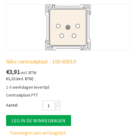
Niko centraalplaat - 100-69010
€
3,91
incl. BTW
€
3,23
(excl. BTW)
1-3 werkdagen levertijd
Centraalplaat PTT
+
Aantal:
−
LEG IN DE WINKELWAGEN
Toevoegen aan verlanglijst