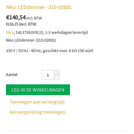
Niko LEDdimmer - 310-02801
€
140,54
incl. BTW
€
116,15
(excl. BTW)
Niko
, 5413736289123, 1-3 werkdagen levertijd
Niko LEDdimmer (310-02801)
230 V / 50 Hz - 60 Hz, geschikt voor 4 tot 100 watt
+
Aantal:
−
LEG IN DE WINKELWAGEN
Toevoegen aan verlanglijst
Aan vergelijking toevoegen