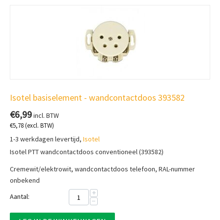
Isotel basiselement - wandcontactdoos 393582
€
6,99
incl. BTW
€
5,78
(excl. BTW)
1-3 werkdagen levertijd,
Isotel
Isotel PTT wandcontactdoos conventioneel (393582)
Cremewit/elektrowit, wandcontactdoos telefoon, RAL-nummer
onbekend
+
Aantal:
−