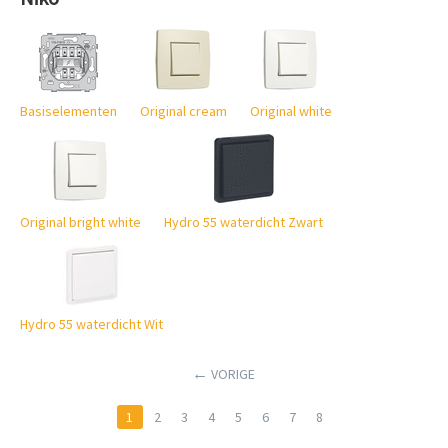
Basiselementen
Original cream
Original white
Original bright white
Hydro 55 waterdicht Zwart
Hydro 55 waterdicht Wit
VORIGE
1
2
3
4
5
6
7
8