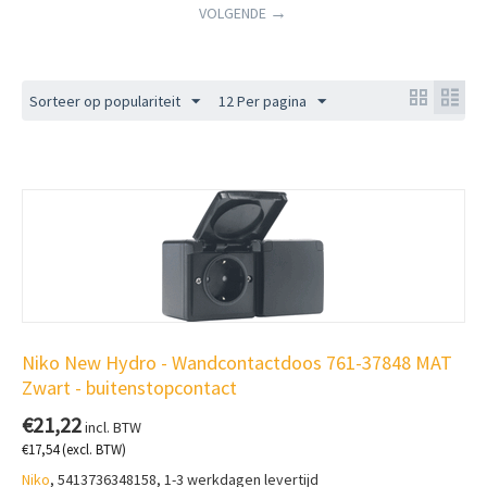
VOLGENDE
Sorteer op populariteit
12 Per pagina
Niko New Hydro - Wandcontactdoos 761-37848 MAT
Zwart - buitenstopcontact
€
21,22
incl. BTW
€
17,54
(excl. BTW)
Niko
, 5413736348158, 1-3 werkdagen levertijd