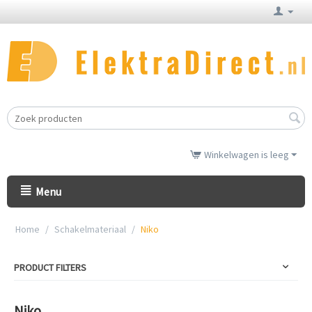
Winkelwagen is leeg
Menu
Home
/
Schakelmateriaal
/
Niko
PRODUCT FILTERS
Niko