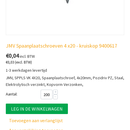
JMV Spaanplaatschroeven 4 x20 - kruiskop 9400617
€
0,04
incl. BTW
€
0,03
(excl. BTW)
1-3 werkdagen levertijd
JMV, SPPLS VK 4X20, Spaanplaatschroef, 4x20mm, Pozidriv PZ, Staal,
Elektrolytisch verzinkt, Kopvorm Verzonken,
+
Aantal:
−
LEG IN DE WINKELWAGEN
Toevoegen aan verlanglijst