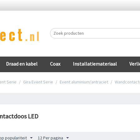
Draad en kabel
Coax
Installatiemateriaal
Verli
ent Serie
/
Gira Event Serie
/
Event aluminium/antraciet
/
Wandcontact
ntactdoos LED
op populariteit
12 Per pagina