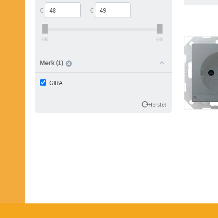
€
–
€
‎€
48
‎€
49
Merk (1)
GIRA
Herstel