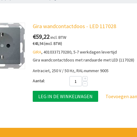
Gira wandcontactdoos - LED 117028
€
59,22
incl. BTW
€
48,94
(excl. BTW)
GIRA
, 4010337170280, 5-7 werkdagen levertijd
Gira wandcontactdoos met randaarde met LED (117028)
Antraciet, 250 V / 50 Hz, RAL-nummer 9005
+
Aantal:
−
LEG IN DE WINKELWAGEN
Toevoegen aan 