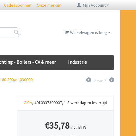
Cadeaubonnen
Onze merken
Mijn Account
Winkelwagen is leeg
chting - Boilers - CV & meer
Industrie
r 60-200w - 030000
2
van
7
GIRA
, 4010337300007, 1-3 werkdagen levertijd
€35,78
incl. BTW