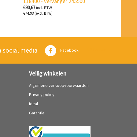
118400 - vervanger 245500
€
90,67
incl. BTW
€
74,93
(excl. BTW)
a social media
Twitter
Facebook
Veilig winkelen
Algemene verkoopvoorwaarden
Privacy policy
Ideal
Garantie