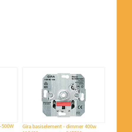
0-500W
Gira basiselement - dimmer 400w