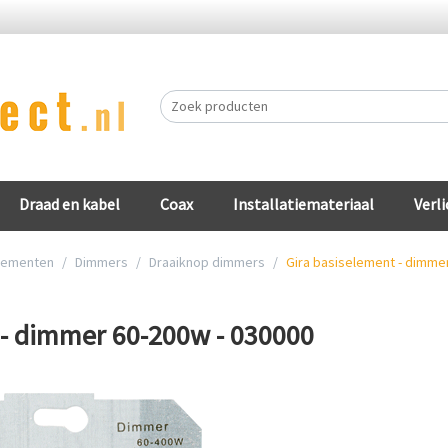
Draad en kabel
Coax
Installatiemateriaal
Verli
lementen
/
Dimmers
/
Draaiknop dimmers
/
Gira basiselement - dimme
 - dimmer 60-200w - 030000