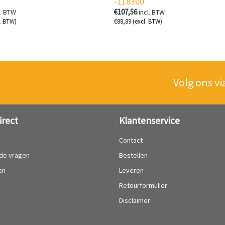
-118300
€
107,56
l. BTW
incl. BTW
. BTW)
€
88,89
(excl. BTW)
Volg ons vi
irect
Klantenservice
?
Contact
lde vragen
Bestellen
en
Leveren
Retourformulier
Disclaimer