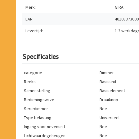
Merk:
GIRA
EAN:
40103373000
Levertijd:
1-3 werkdag
Specificaties
categorie
Dimmer
Reeks
Basisunit
Samenstelling
Basiselement
Bedieningswijze
Draaiknop
Seriedimmer
Nee
Type belasting
Universeel
Ingang voor nevenunit
Nee
Lichtwaardegeheugen
Nee