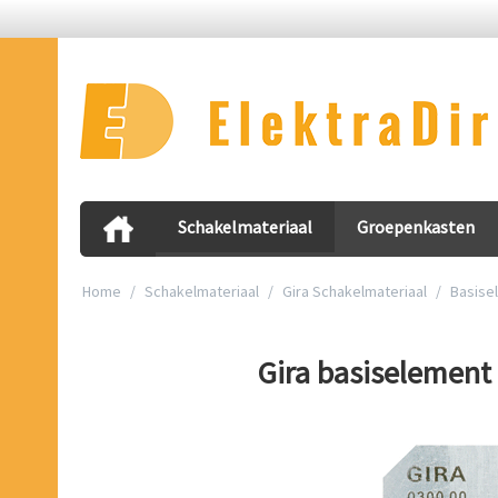
Schakelmateriaal
Groepenkasten
Home
/
Schakelmateriaal
/
Gira Schakelmateriaal
/
Basise
Gira basiselement