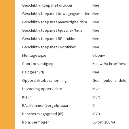
Geschikt v. toep.met drukker
Nee
Geschikt v.toep.met bewegingsmelder
Nee
Geschikt v.toep.met aanwezigheidsm.
Nee
Geschikt v.toep.met tijdschak/timer
Nee
Geschikt v.toep.met RF-drukker
Nee
Geschikt v.toep.met IR-drukker
Nee
Montagewijze
Inbouw
Soort bevestiging
Klauw-/schroefbeves
Halogeenvrij
Nee
Oppervlaktebescherming
Geen (onbehandeld)
Uitvoering oppervlakte
N.v.t.
Kleur
N.v.t.
RAL-Nummer (vergelijkbaar)
0
Beschermingsgraad (IP)
IP20
Nom. vermogen
60 t/m 200 VA