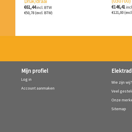
(030700)
Druk/draai
€
146,41
€
61,44
inc
incl. BTW
€
121,00
(excl
€
50,78
(excl. BTW)
Mijn profiel
Elektrad
Log in
Wie zijn wij
Account aanmaken
Veel geste
Onze merk
Sitemap