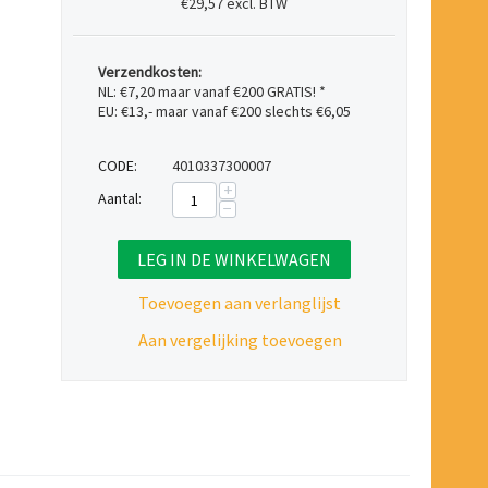
€29,57 excl. BTW
Verzendkosten:
NL: €7,20 maar vanaf €200 GRATIS! *
EU: €13,- maar vanaf €200 slechts €6,05
CODE:
4010337300007
+
Aantal:
−
LEG IN DE WINKELWAGEN
Toevoegen aan verlanglijst
Aan vergelijking toevoegen