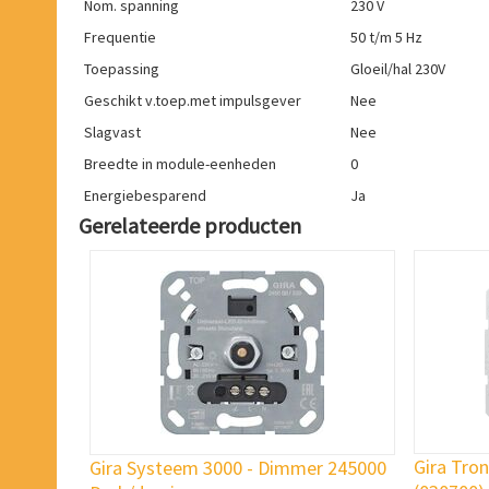
Nom. spanning
230 V
Frequentie
50 t/m 5 Hz
Toepassing
Gloeil/hal 230V
Geschikt v.toep.met impulsgever
Nee
Slagvast
Nee
Breedte in module-eenheden
0
Energiebesparend
Ja
Gerelateerde producten
Gira Tro
Gira Systeem 3000 - Dimmer 245000