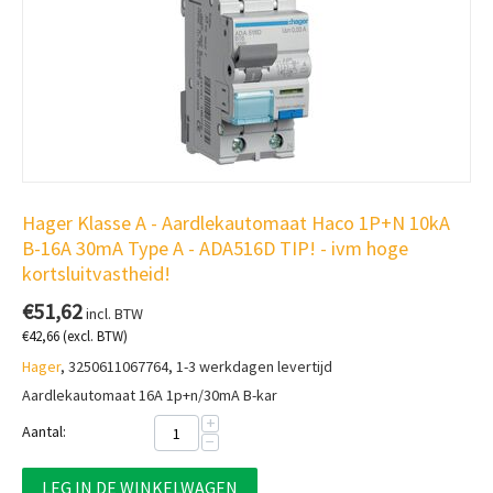
Hager Klasse A - Aardlekautomaat Haco 1P+N 10kA
B-16A 30mA Type A - ADA516D TIP! - ivm hoge
kortsluitvastheid!
€
51,62
incl. BTW
€
42,66
(excl. BTW)
Hager
, 3250611067764, 1-3 werkdagen levertijd
Aardlekautomaat 16A 1p+n/30mA B-kar
+
Aantal:
−
LEG IN DE WINKELWAGEN