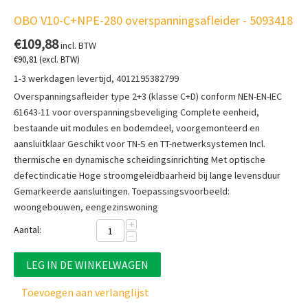
OBO V10-C+NPE-280 overspanningsafleider - 5093418
€
109,88
incl. BTW
€
90,81
(excl. BTW)
1-3 werkdagen levertijd, 4012195382799
Overspanningsafleider type 2+3 (klasse C+D) conform NEN-EN-IEC
61643-11 voor overspanningsbeveliging Complete eenheid,
bestaande uit modules en bodemdeel, voorgemonteerd en
aansluitklaar Geschikt voor TN-S en TT-netwerksystemen Incl.
thermische en dynamische scheidingsinrichting Met optische
defectindicatie Hoge stroomgeleidbaarheid bij lange levensduur
Gemarkeerde aansluitingen. Toepassingsvoorbeeld:
woongebouwen, eengezinswoning
+
Aantal:
−
LEG IN DE WINKELWAGEN
Toevoegen aan verlanglijst