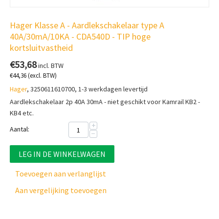
Hager Klasse A - Aardlekschakelaar type A
40A/30mA/10KA - CDA540D - TIP hoge
kortsluitvastheid
€
53,68
incl. BTW
€
44,36
(excl. BTW)
Hager
, 3250611610700, 1-3 werkdagen levertijd
Aardlekschakelaar 2p 40A 30mA - niet geschikt voor Kamrail KB2 -
KB4 etc.
+
Aantal:
−
LEG IN DE WINKELWAGEN
Toevoegen aan verlanglijst
Aan vergelijking toevoegen