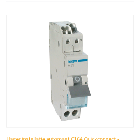
Hager installatie automaat C16A Quickconnect -