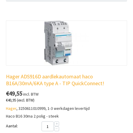
Hager ADS916D aardlekautomaat haco
B16A/30mA/6KA type A - TIP QuickConnect!
€
49,55
incl. BTW
€
40,95
(excl. BTW)
Hager
, 3250611010999, 1-3 werkdagen levertijd
Haco B16 30ma 2 polig - steek
+
Aantal:
−