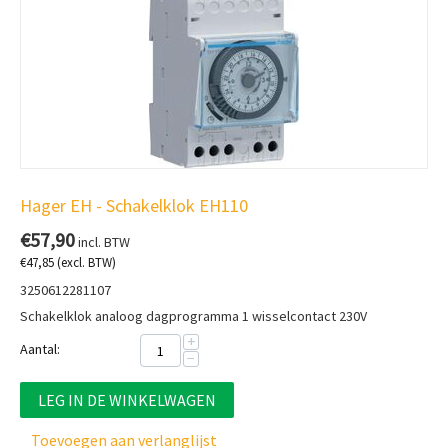
Hager EH - Schakelklok EH110
€
57,90
incl. BTW
€
47,85
(excl. BTW)
3250612281107
Schakelklok analoog dagprogramma 1 wisselcontact 230V
+
Aantal:
−
LEG IN DE WINKELWAGEN
Toevoegen aan verlanglijst