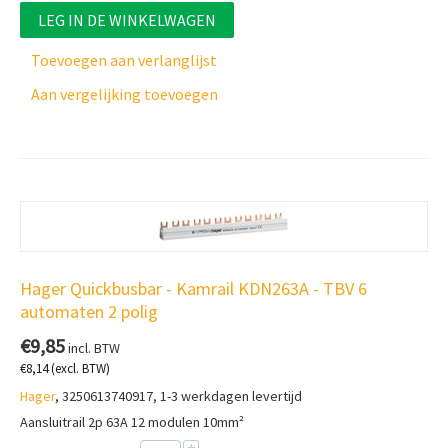
LEG IN DE WINKELWAGEN
Toevoegen aan verlanglijst
Aan vergelijking toevoegen
Hager Quickbusbar - Kamrail KDN263A - TBV 6
automaten 2 polig
€
9,85
incl. BTW
€
8,14
(excl. BTW)
Hager
, 3250613740917, 1-3 werkdagen levertijd
Aansluitrail 2p 63A 12 modulen 10mm²
+