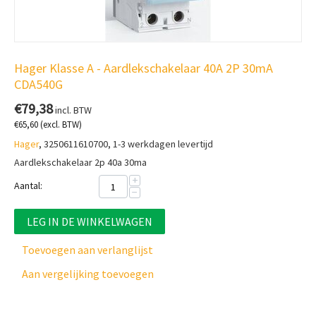
Hager Klasse A - Aardlekschakelaar 40A 2P 30mA
CDA540G
€
79,38
incl. BTW
€
65,60
(excl. BTW)
Hager
, 3250611610700, 1-3 werkdagen levertijd
Aardlekschakelaar 2p 40a 30ma
+
Aantal:
−
LEG IN DE WINKELWAGEN
Toevoegen aan verlanglijst
Aan vergelijking toevoegen