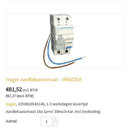
Hager aardlekautomaat - VKS02SA
€
81,52
incl. BTW
€
67,37
(excl. BTW)
Hager
, 3250616543140, 1-3 werkdagen levertijd
Aardlekautomaat 16a 1p+n/ 30ma b-kar. incl. bedrading
+
Aantal:
−