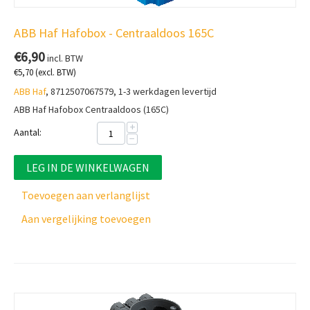
ABB Haf Hafobox - Centraaldoos 165C
€
6,90
incl. BTW
€
5,70
(excl. BTW)
ABB Haf
, 8712507067579, 1-3 werkdagen levertijd
ABB Haf Hafobox Centraaldoos (165C)
+
Aantal:
−
LEG IN DE WINKELWAGEN
Toevoegen aan verlanglijst
Aan vergelijking toevoegen