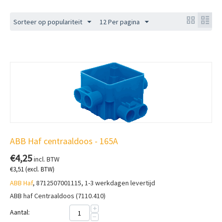
Sorteer op populariteit
12 Per pagina
ABB Haf centraaldoos - 165A
€
4,25
incl. BTW
€
3,51
(excl. BTW)
ABB Haf
, 8712507001115, 1-3 werkdagen levertijd
ABB haf Centraaldoos (7110.410)
+
Aantal:
−