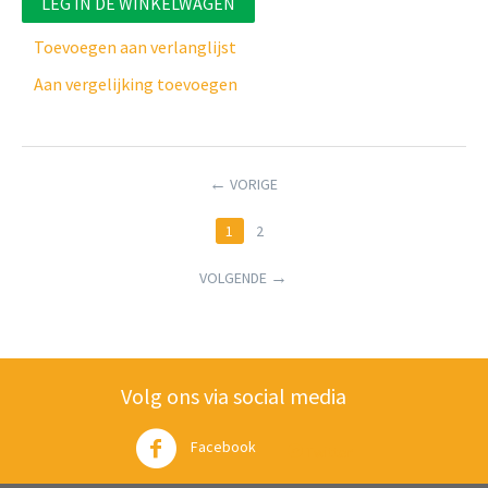
LEG IN DE WINKELWAGEN
Toevoegen aan verlanglijst
Aan vergelijking toevoegen
VORIGE
1
2
VOLGENDE
Volg ons via social media
Facebook
Twitter