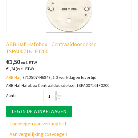
ABB Haf Hafobox - Centraaldoosdeksel
1SPA007161F0200
€
1,50
incl. BTW
€
1,24
(excl. BTW)
ABB Haf
, 8712507446848, 1-3 werkdagen levertijd
ABB Haf Hafobox Centraaldoosdeksel 1SPA007161F0200
+
Aantal:
−
LEG IN DE WINKELWAGEN
Toevoegen aan verlanglijst
Aan vergelijking toevoegen