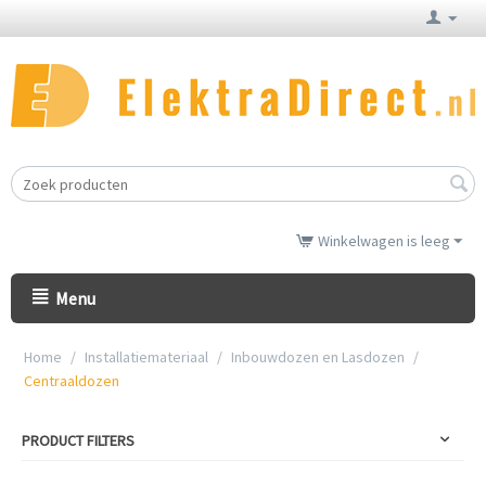
Winkelwagen is leeg
Menu
Home
/
Installatiemateriaal
/
Inbouwdozen en Lasdozen
/
Centraaldozen
PRODUCT FILTERS