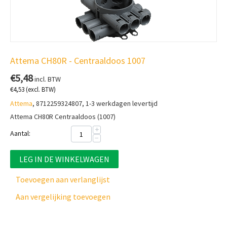
Attema CH80R - Centraaldoos 1007
€
5,48
incl. BTW
€
4,53
(excl. BTW)
Attema
, 8712259324807, 1-3 werkdagen levertijd
Attema CH80R Centraaldoos (1007)
+
Aantal:
−
LEG IN DE WINKELWAGEN
Toevoegen aan verlanglijst
Aan vergelijking toevoegen