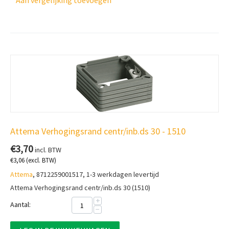
Aan vergelijking toevoegen
Attema Verhogingsrand centr/inb.ds 30 - 1510
€
3,70
incl. BTW
€
3,06
(excl. BTW)
Attema
, 8712259001517, 1-3 werkdagen levertijd
Attema Verhogingsrand centr/inb.ds 30 (1510)
+
Aantal:
−