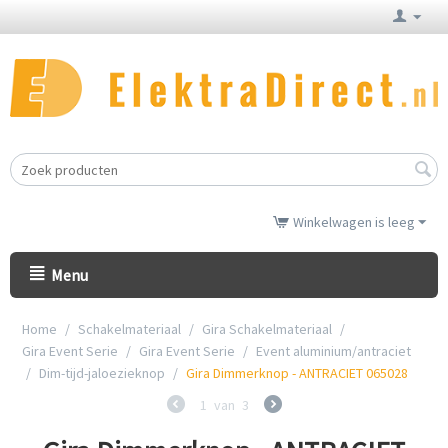
Winkelwagen is leeg
Menu
Home
/
Schakelmateriaal
/
Gira Schakelmateriaal
/
Gira Event Serie
/
Gira Event Serie
/
Event aluminium/antraciet
/
Dim-tijd-jaloezieknop
/
Gira Dimmerknop - ANTRACIET 065028
1
van
3