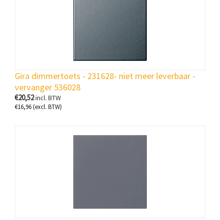
Gira dimmertoets - 231628- niet meer leverbaar -
vervanger 536028
€
20,52
incl. BTW
€
16,96
(excl. BTW)