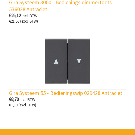
Gira Systeem 3000 - Bedienings dimmertoets
536028 Antraciet
€
26,12
incl. BTW
€
21,59
(excl. BTW)
Gira Systeem 55 - Bedieningswip 029428 Antraciet
€
8,70
incl. BTW
€
7,19
(excl. BTW)