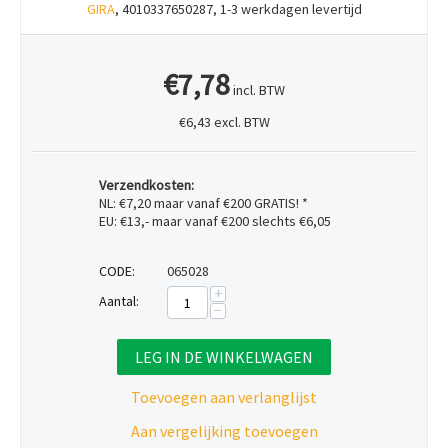
GIRA
, 4010337650287, 1-3 werkdagen levertijd
€7,78
incl. BTW
€6,43 excl. BTW
Verzendkosten:
NL: €7,20 maar vanaf €200 GRATIS! *
EU: €13,- maar vanaf €200 slechts €6,05
CODE:
065028
+
Aantal:
−
LEG IN DE WINKELWAGEN
Toevoegen aan verlanglijst
Aan vergelijking toevoegen