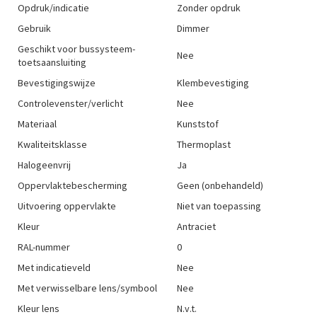
Opdruk/indicatie
Zonder opdruk
Gebruik
Dimmer
Geschikt voor bussysteem-
Nee
toetsaansluiting
Bevestigingswijze
Klembevestiging
Controlevenster/verlicht
Nee
Materiaal
Kunststof
Kwaliteitsklasse
Thermoplast
Halogeenvrij
Ja
Oppervlaktebescherming
Geen (onbehandeld)
Uitvoering oppervlakte
Niet van toepassing
Kleur
Antraciet
RAL-nummer
0
Met indicatieveld
Nee
Met verwisselbare lens/symbool
Nee
Kleur lens
N.v.t.