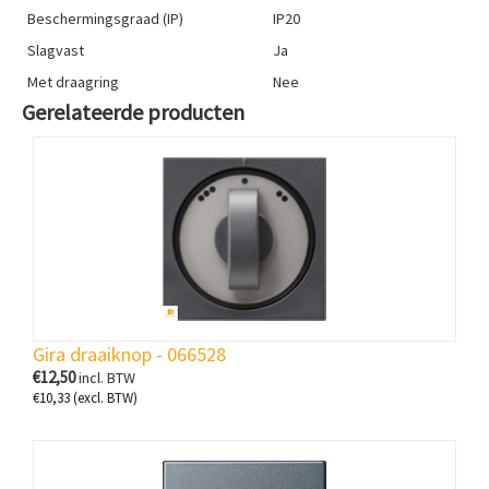
Beschermingsgraad (IP)
IP20
Slagvast
Ja
Met draagring
Nee
Gerelateerde producten
Gira draaiknop - 066528
€
12,50
incl. BTW
€
10,33
(excl. BTW)