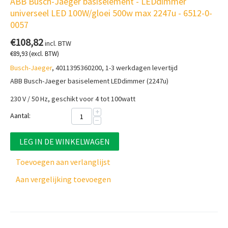
ABB Busch-Jaeger basiselement - LEDdimmer
universeel LED 100W/gloei 500w max 2247u - 6512-0-
0057
€
108,82
incl. BTW
€
89,93
(excl. BTW)
Busch-Jaeger
, 4011395360200, 1-3 werkdagen levertijd
ABB Busch-Jaeger basiselement LEDdimmer (2247u)
230 V / 50 Hz, g
eschikt voor 4 tot 100watt
+
Aantal:
−
LEG IN DE WINKELWAGEN
Toevoegen aan verlanglijst
Aan vergelijking toevoegen