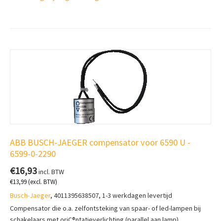
ABB BUSCH-JAEGER compensator voor 6590 U -
6599-0-2290
€
16,93
incl. BTW
€
13,99
(excl. BTW)
Busch-Jaeger
, 4011395638507, 1-3 werkdagen levertijd
Compensator die o.a. zelfontsteking van spaar- of led-lampen bij
schakelaars met oriÇ®ntatieverlichting (parallel aan lamp).