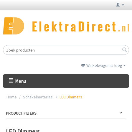
Winkelwagen is leeg
Menu
Home
/
Schakelmateriaal
/
LED Dimmers
PRODUCT FILTERS
LED Dimmers