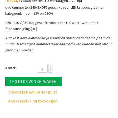
TRADIM
, 8718801936764, 1-3 werkdagen levertijd
duo dimmer 2x (2494EXOP) geschikt voor LED-lampen, gloei- en
halogeenlampen (12V en 230V)
220 - 240 V / 50 Hz, geschikt voor 4 tot 100 watt - werkt met
faseaansnijding.(RC)
TIP! Test deze dimmer altijd vooraf en plaats deze daarna pas in de
muur. Beschadigde dimmers door aanschroeven kunnen niet retour
genomen worden.
+
Aantal:
−
LEG IN DE WINKELWAGEN
Toevoegen aan verlanglijst
Aan vergelijking toevoegen