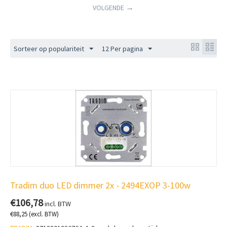
VOLGENDE
Sorteer op populariteit
12 Per pagina
Tradim duo LED dimmer 2x - 2494EXOP 3-100w
€
106,78
incl. BTW
€
88,25
(excl. BTW)