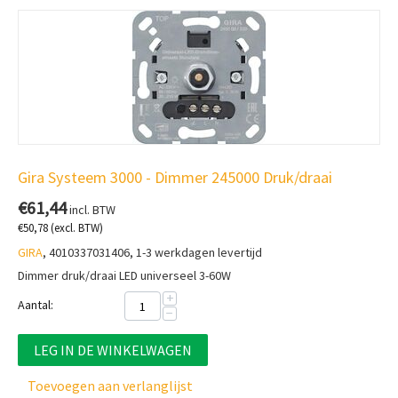
Gira Systeem 3000 - Dimmer 245000 Druk/draai
€
61,44
incl. BTW
€
50,78
(excl. BTW)
GIRA
, 4010337031406, 1-3 werkdagen levertijd
Dimmer druk/draai LED universeel 3-60W
+
Aantal:
−
LEG IN DE WINKELWAGEN
Toevoegen aan verlanglijst