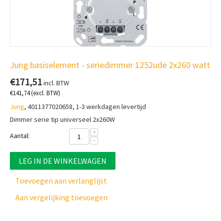
Jung basiselement - seriedimmer 1252ude 2x260 watt
€
171,51
incl. BTW
€
141,74
(excl. BTW)
Jung
, 4011377020658, 1-3 werkdagen levertijd
Dimmer serie tip universeel 2x260W
+
Aantal:
−
LEG IN DE WINKELWAGEN
Toevoegen aan verlanglijst
Aan vergelijking toevoegen