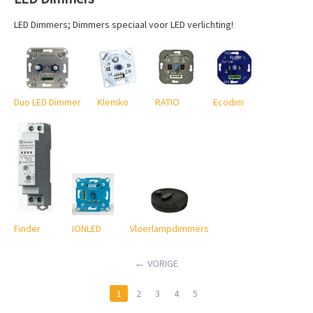
LED Dimmers; Dimmers speciaal voor LED verlichting!
Duo LED Dimmer
Klemko
RATIO
Ecodim
Finder
IONLED
Vloerlampdimmers
VORIGE
1
2
3
4
5