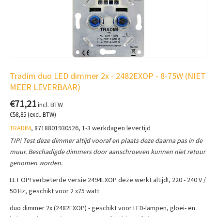
Tradim duo LED dimmer 2x - 2482EXOP - 8-75W (NIET
MEER LEVERBAAR)
€
71,21
incl. BTW
€
58,85
(excl. BTW)
TRADIM
, 8718801930526, 1-3 werkdagen levertijd
TIP! Test deze dimmer altijd vooraf en plaats deze daarna pas in de
muur. Beschadigde dimmers door aanschroeven kunnen niet retour
genomen worden.
LET OP! verbeterde versie 2494EXOP deze werkt altijd!, 220 - 240 V /
50 Hz, geschikt voor 2 x75 watt
duo dimmer 2x (2482EXOP) - geschikt voor LED-lampen, gloei- en