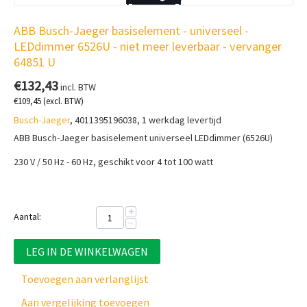
ABB Busch-Jaeger basiselement - universeel -
LEDdimmer 6526U - niet meer leverbaar - vervanger
64851 U
€
132,43
incl. BTW
€
109,45
(excl. BTW)
Busch-Jaeger
, 4011395196038, 1 werkdag levertijd
ABB Busch-Jaeger basiselement universeel LEDdimmer (6526U)
230 V / 50 Hz - 60 Hz, geschikt voor 4 tot 100 watt
+
Aantal:
−
LEG IN DE WINKELWAGEN
Toevoegen aan verlanglijst
Aan vergelijking toevoegen