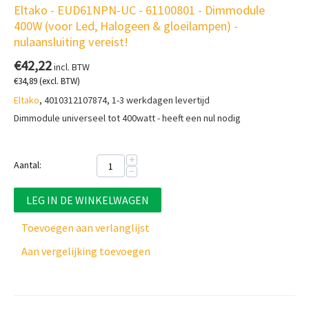
Eltako - EUD61NPN-UC - 61100801 - Dimmodule
400W (voor Led, Halogeen & gloeilampen) -
nulaansluiting vereist!
€
42,22
incl. BTW
€
34,89
(excl. BTW)
Eltako
, 4010312107874, 1-3 werkdagen levertijd
Dimmodule universeel tot 400watt - heeft een nul nodig
+
Aantal:
−
LEG IN DE WINKELWAGEN
Toevoegen aan verlanglijst
Aan vergelijking toevoegen