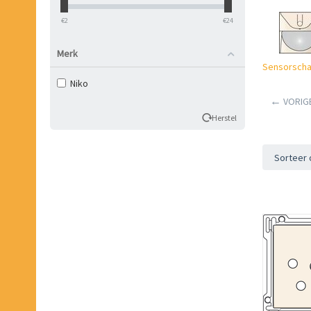
‎€
2
‎€
24
Merk
Sensorscha
Niko
VORIG
Herstel
Sorteer 