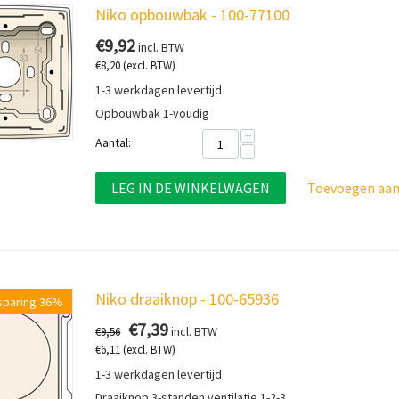
Niko opbouwbak - 100-77100
€
9,92
incl. BTW
€
8,20
(excl. BTW)
1-3 werkdagen levertijd
Opbouwbak 1-voudig
+
Aantal:
−
LEG IN DE WINKELWAGEN
Toevoegen aan 
Niko draaiknop - 100-65936
sparing 36%
€
7,39
incl. BTW
€
9,56
€
6,11
(excl. BTW)
1-3 werkdagen levertijd
Draaiknop 3-standen ventilatie 1-2-3