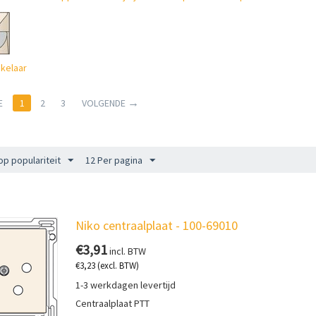
kelaar
E
1
2
3
VOLGENDE
op populariteit
12 Per pagina
Niko centraalplaat - 100-69010
€
3,91
incl. BTW
€
3,23
(excl. BTW)
1-3 werkdagen levertijd
Centraalplaat PTT