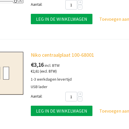
+
Aantal:
−
LEG IN DE WINKELWAGEN
Toevoegen aan 
Niko centraalplaat 100-68001
€
3,16
incl. BTW
€
2,61
(excl. BTW)
1-3 werkdagen levertijd
USB lader
+
Aantal:
−
LEG IN DE WINKELWAGEN
Toevoegen aan 