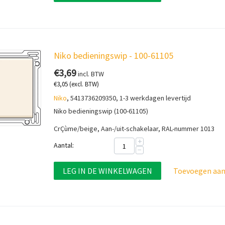
Niko bedieningswip - 100-61105
€
3,69
incl. BTW
€
3,05
(excl. BTW)
Niko
, 5413736209350, 1-3 werkdagen levertijd
Niko bedieningswip (100-61105)
CrÇùme/beige,
Aan-/uit-schakelaar, RAL-nummer 1013
+
Aantal:
−
LEG IN DE WINKELWAGEN
Toevoegen aan 