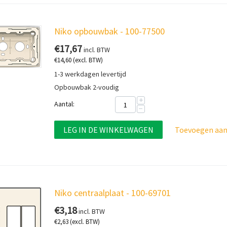
Niko opbouwbak - 100-77500
€
17,67
incl. BTW
€
14,60
(excl. BTW)
1-3 werkdagen levertijd
Opbouwbak 2-voudig
+
Aantal:
−
LEG IN DE WINKELWAGEN
Toevoegen aan 
Niko centraalplaat - 100-69701
€
3,18
incl. BTW
€
2,63
(excl. BTW)