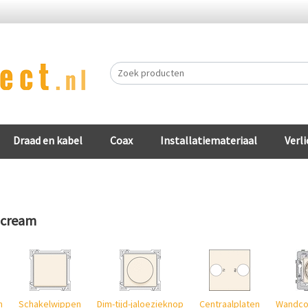
Draad en kabel
Coax
Installatiemateriaal
Verli
l cream
n
Schakelwippen
Dim-tijd-jaloezieknop
Centraalplaten
Wandco