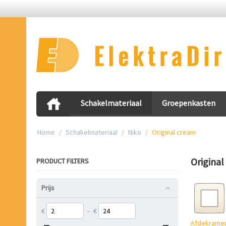
Schakelmateriaal
Groepenkasten
Home
/
Schakelmateriaal
/
Niko
/
Original cream
Origina
PRODUCT FILTERS
Prijs
€
–
€
Afdekrame