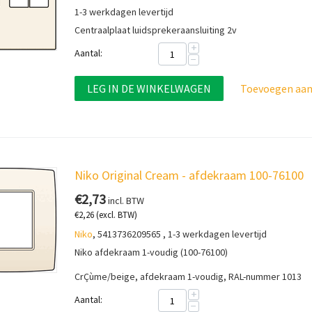
1-3 werkdagen levertijd
Centraalplaat luidsprekeraansluiting 2v
+
Aantal:
−
LEG IN DE WINKELWAGEN
Toevoegen aan 
Niko Original Cream - afdekraam 100-76100
€
2,73
incl. BTW
€
2,26
(excl. BTW)
Niko
, 5413736209565 , 1-3 werkdagen levertijd
Niko afdekraam 1-voudig (100-76100)
CrÇùme/beige, afdekraam 1-voudig, RAL-nummer 1013
+
Aantal:
−