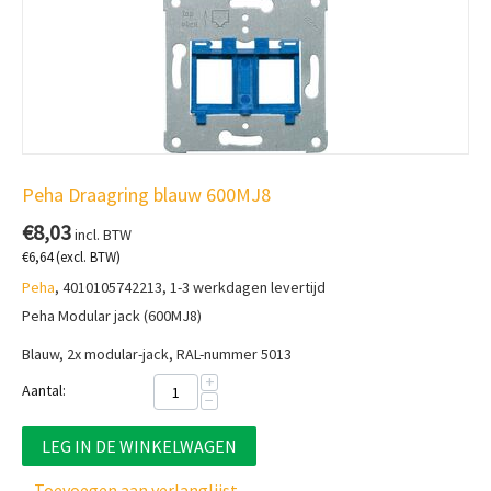
Peha Draagring blauw 600MJ8
€
8,03
incl. BTW
€
6,64
(excl. BTW)
Peha
, 4010105742213, 1-3 werkdagen levertijd
Peha Modular jack (600MJ8)
Blauw, 2x modular-jack, RAL-nummer 5013
+
Aantal:
−
LEG IN DE WINKELWAGEN
Toevoegen aan verlanglijst