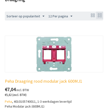
Sorteer op populariteit
12 Per pagina
Peha Draagring rood modular jack 600MJ1
€
7,04
incl. BTW
€
5,82
(excl. BTW)
Peha
, 4010105740011, 1-3 werkdagen levertijd
Peha Modular jack (600MJ1)