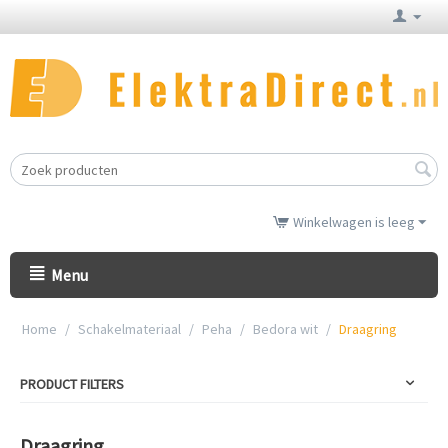
Winkelwagen is leeg
Menu
Home
/
Schakelmateriaal
/
Peha
/
Bedora wit
/
Draagring
PRODUCT FILTERS
Draagring