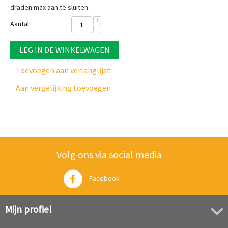
draden max aan te sluiten.
+
Aantal:
−
LEG IN DE WINKELWAGEN
Toevoegen aan verlanglijst
Aan vergelijking toevoegen
Volg ons via social media
Facebook
Twitter
Mijn profiel