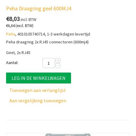
Peha Draagring geel 600MJ4
€
8,03
incl. BTW
€
6,64
(excl. BTW)
Peha
, 4010105740714, 1-3 werkdagen levertijd
Peha draagring 2x RJ45 connectoren (600mj4)
Geel, 2x RJ45
+
Aantal:
−
LEG IN DE WINKELWAGEN
Toevoegen aan verlanglijst
Aan vergelijking toevoegen