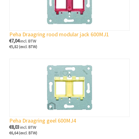
Peha Draagring rood modular jack 600MJ1
€
7,04
incl. BTW
€
5,82
(excl. BTW)
Peha Draagring geel 600MJ4
€
8,03
incl. BTW
€
6,64
(excl. BTW)