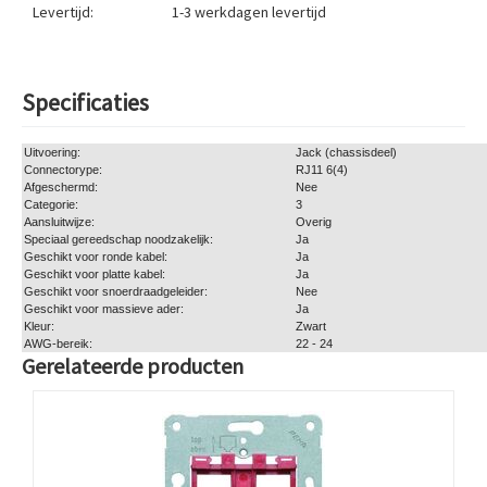
Levertijd:
1-3 werkdagen
levertijd
Specificaties
Uitvoering:
Jack (chassisdeel)
Connectorype:
RJ11 6(4)
Afgeschermd:
Nee
Categorie:
3
Aansluitwijze:
Overig
Speciaal gereedschap noodzakelijk:
Ja
Geschikt voor ronde kabel:
Ja
Geschikt voor platte kabel:
Ja
Geschikt voor snoerdraadgeleider:
Nee
Geschikt voor massieve ader:
Ja
Kleur:
Zwart
AWG-bereik:
22 - 24
Gerelateerde producten