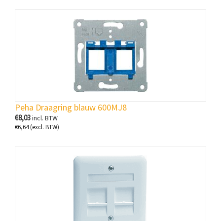
Peha Draagring blauw 600MJ8
€
8,03
incl. BTW
€
6,64
(excl. BTW)