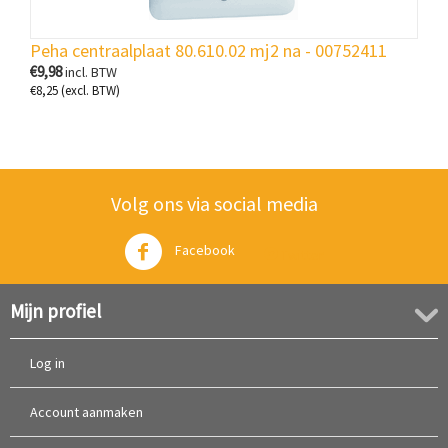
Peha centraalplaat 80.610.02 mj2 na - 00752411
€
9,98
incl. BTW
€
8,25
(excl. BTW)
Volg ons via social media
Facebook
Twitter
Mijn profiel
Log in
Account aanmaken