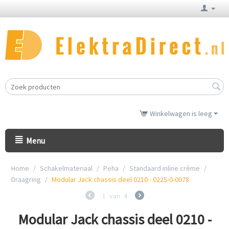
Winkelwagen is leeg
Menu
Home
/
Schakelmateriaal
/
Peha
/
Standaard inline crème
/
Draagring
/
Modular Jack chassis deel 0210 - 0225-0-0078
1
van
4
Modular Jack chassis deel 0210 -