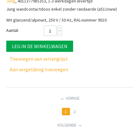
Jung
, 4011377985353, 1-3 werkdagen levertijd
Jung wandcontactdoos enkel zonder randaarde (a511nww)
Wit glanzend/alpinwit, 250 V / 50 Hz, RAL-nummer 9010
+
Aantal:
−
LEG IN DE WINKELWAGEN
Toevoegen aan verlanglijst
Aan vergelijking toevoegen
VORIGE
1
2
VOLGENDE