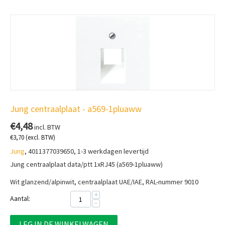
Jung centraalplaat - a569-1pluaww
€
4,48
incl. BTW
€
3,70
(excl. BTW)
Jung
, 4011377039650, 1-3 werkdagen levertijd
Jung centraalplaat data/ptt 1xRJ45 (a569-1pluaww)
Wit glanzend/alpinwit, centraalplaat
UAE/IAE, RAL-nummer 9010
+
Aantal:
−
LEG IN DE WINKELWAGEN