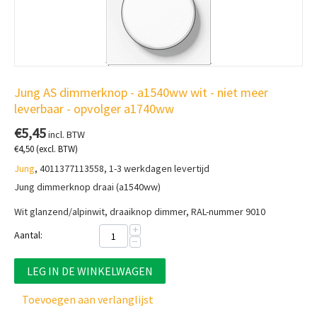
Jung AS dimmerknop - a1540ww wit - niet meer
leverbaar - opvolger a1740ww
€
5,45
incl. BTW
€
4,50
(excl. BTW)
Jung
, 4011377113558, 1-3 werkdagen levertijd
Jung dimmerknop draai (a1540ww)
Wit glanzend/alpinwit, draaiknop dimmer, RAL-nummer 9010
+
Aantal:
−
LEG IN DE WINKELWAGEN
Toevoegen aan verlanglijst