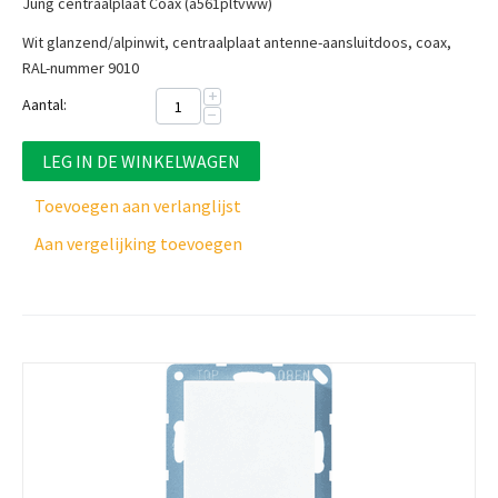
Jung centraalplaat Coax (a561pltvww)
Wit glanzend/alpinwit, centraalplaat a
ntenne-aansluitdoos, coax,
RAL-nummer 9010
+
Aantal:
−
LEG IN DE WINKELWAGEN
Toevoegen aan verlanglijst
Aan vergelijking toevoegen