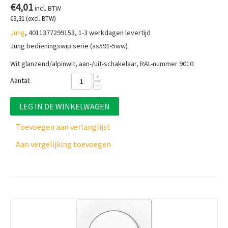
€
4,01
incl. BTW
€
3,31
(excl. BTW)
Jung
, 4011377299153, 1-3 werkdagen levertijd
Jung bedieningswip serie (as591-5ww)
Wit glanzend/alpinwit, a
an-/uit-schakelaar, RAL-nummer 9010
+
Aantal:
−
LEG IN DE WINKELWAGEN
Toevoegen aan verlanglijst
Aan vergelijking toevoegen