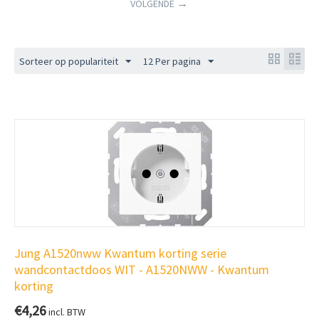
VOLGENDE
Sorteer op populariteit
12 Per pagina
Jung A1520nww Kwantum korting serie
wandcontactdoos WIT - A1520NWW - Kwantum
korting
€
4,26
incl. BTW