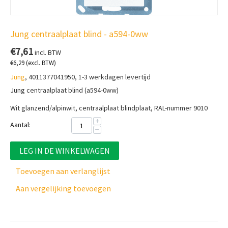
Jung centraalplaat blind - a594-0ww
€
7,61
incl. BTW
€
6,29
(excl. BTW)
Jung
, 4011377041950, 1-3 werkdagen levertijd
Jung centraalplaat blind (a594-0ww)
Wit glanzend/alpinwit, centraalplaat b
lindplaat, RAL-nummer 9010
+
Aantal:
−
LEG IN DE WINKELWAGEN
Toevoegen aan verlanglijst
Aan vergelijking toevoegen