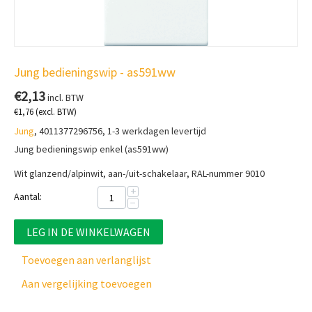
Jung bedieningswip - as591ww
€
2,13
incl. BTW
€
1,76
(excl. BTW)
Jung
, 4011377296756, 1-3 werkdagen levertijd
Jung bedieningswip enkel (as591ww)
Wit glanzend/alpinwit, aan-/uit-schakelaar, RAL-nummer 9010
+
Aantal:
−
LEG IN DE WINKELWAGEN
Toevoegen aan verlanglijst
Aan vergelijking toevoegen