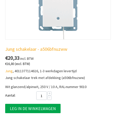
Jung schakelaar - a506bfnuzww
€
20,33
incl. BTW
€
16,80
(excl. BTW)
Jung
, 4011377114616, 1-3 werkdagen levertijd
Jung schakelaar trek met afdekking (a506bfnuzww)
Wit glanzend/alpinwit, 250 V / 10 A, RAL-nummer 9010
+
Aantal:
−
LEG IN DE WINKELWAGEN