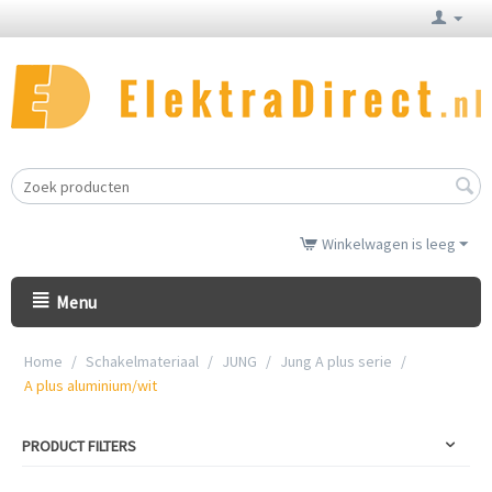
Winkelwagen is leeg
Menu
Home
/
Schakelmateriaal
/
JUNG
/
Jung A plus serie
/
A plus aluminium/wit
PRODUCT FILTERS