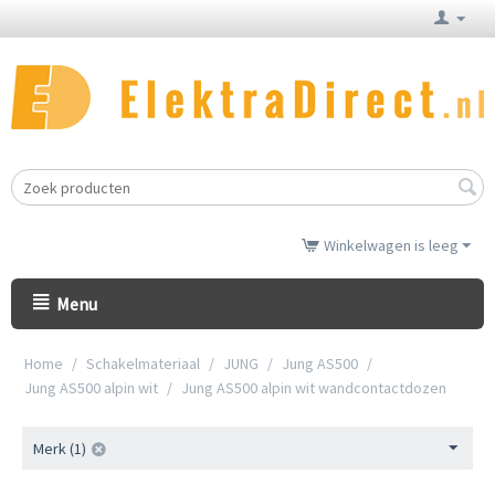
Winkelwagen is leeg
Menu
Home
/
Schakelmateriaal
/
JUNG
/
Jung AS500
/
Jung AS500 alpin wit
/
Jung AS500 alpin wit wandcontactdozen
Merk (1)