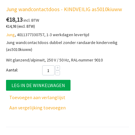
Jung wandcontactdoos - KINDVEILIG as5010kiuww
€
18,13
incl. BTW
€
14,98
(excl. BTW)
Jung
, 4011377330757, 1-3 werkdagen levertijd
Jung wandcontactdoos dubbel zonder randaarde kinderveilig
(as5010kiuww)
Wit glanzend/alpinwit, 250 V / 50 Hz, RAL-nummer 9010
+
Aantal:
−
LEG IN DE WINKELWAGEN
Toevoegen aan verlanglijst
Aan vergelijking toevoegen