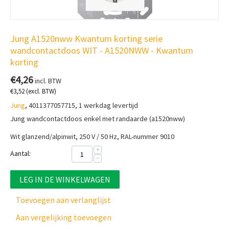
Jung A1520nww Kwantum korting serie
wandcontactdoos WIT - A1520NWW - Kwantum
korting
€
4,26
incl. BTW
€
3,52
(excl. BTW)
Jung
, 4011377057715, 1 werkdag levertijd
Jung wandcontactdoos enkel met randaarde (a1520nww)
Wit glanzend/alpinwit, 250 V / 50 Hz, RAL-nummer 9010
+
Aantal:
−
LEG IN DE WINKELWAGEN
Toevoegen aan verlanglijst
Aan vergelijking toevoegen