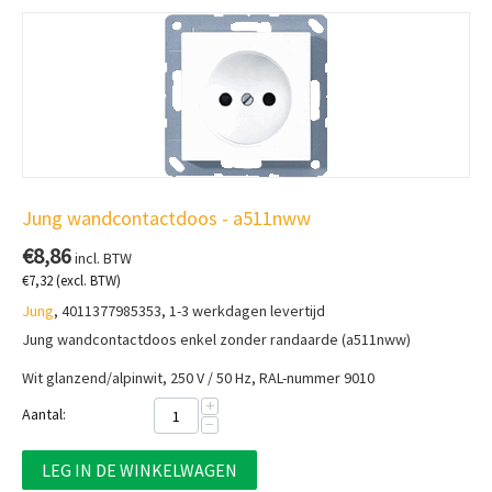
Jung wandcontactdoos - a511nww
€
8,86
incl. BTW
€
7,32
(excl. BTW)
Jung
, 4011377985353, 1-3 werkdagen levertijd
Jung wandcontactdoos enkel zonder randaarde (a511nww)
Wit glanzend/alpinwit, 250 V / 50 Hz, RAL-nummer 9010
+
Aantal:
−
LEG IN DE WINKELWAGEN