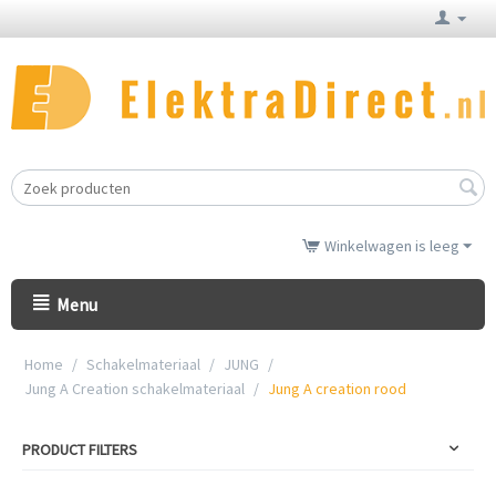
Winkelwagen is leeg
Menu
Home
/
Schakelmateriaal
/
JUNG
/
Jung A Creation schakelmateriaal
/
Jung A creation rood
PRODUCT FILTERS