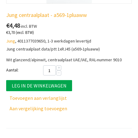
Jung centraalplaat - a569-1pluaww
€
4,48
incl. BTW
€
3,70
(excl. BTW)
Jung
, 4011377039650, 1-3 werkdagen levertijd
Jung centraalplaat data/ptt 1xRJ45 (a569-1pluaww)
Wit glanzend/alpinwit, centraalplaat
UAE/IAE, RAL-nummer 9010
+
Aantal:
−
LEG IN DE WINKELWAGEN
Toevoegen aan verlanglijst
Aan vergelijking toevoegen