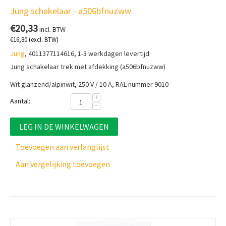
Jung schakelaar - a506bfnuzww
€
20,33
incl. BTW
€
16,80
(excl. BTW)
Jung
, 4011377114616, 1-3 werkdagen levertijd
Jung schakelaar trek met afdekking (a506bfnuzww)
Wit glanzend/alpinwit, 250 V / 10 A, RAL-nummer 9010
+
Aantal:
−
LEG IN DE WINKELWAGEN
Toevoegen aan verlanglijst
Aan vergelijking toevoegen