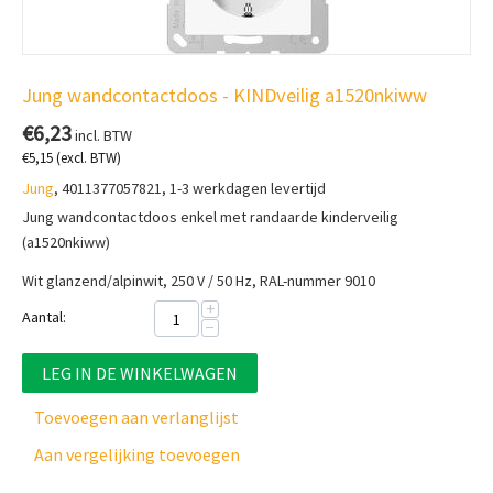
Jung wandcontactdoos - KINDveilig a1520nkiww
€
6,23
incl. BTW
€
5,15
(excl. BTW)
Jung
, 4011377057821, 1-3 werkdagen levertijd
Jung wandcontactdoos enkel met randaarde kinderveilig
(a1520nkiww)
Wit glanzend/alpinwit, 250 V / 50 Hz, RAL-nummer 9010
+
Aantal:
−
LEG IN DE WINKELWAGEN
Toevoegen aan verlanglijst
Aan vergelijking toevoegen