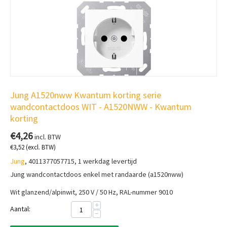
Jung A1520nww Kwantum korting serie
wandcontactdoos WIT - A1520NWW - Kwantum
korting
€
4,26
incl. BTW
€
3,52
(excl. BTW)
Jung
, 4011377057715, 1 werkdag levertijd
Jung wandcontactdoos enkel met randaarde (a1520nww)
Wit glanzend/alpinwit, 250 V / 50 Hz, RAL-nummer 9010
+
Aantal:
−