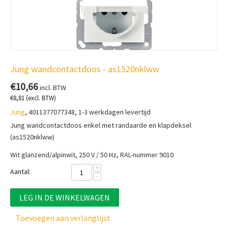
Jung wandcontactdoos - as1520nklww
€
10,66
incl. BTW
€
8,81
(excl. BTW)
Jung
, 4011377077348, 1-3 werkdagen levertijd
Jung wandcontactdoos enkel met randaarde en klapdeksel
(as1520nklww)
Wit glanzend/alpinwit, 250 V / 50 Hz, RAL-nummer 9010
+
Aantal:
−
LEG IN DE WINKELWAGEN
Toevoegen aan verlanglijst