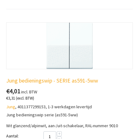
Jung bedieningswip - SERIE as591-5ww
€
4,01
incl. BTW
€
3,31
(excl. BTW)
Jung
, 4011377299153, 1-3 werkdagen levertijd
Jung bedieningswip serie (as591-5ww)
Wit glanzend/alpinwit, a
an-/uit-schakelaar, RAL-nummer 9010
+
Aantal:
−