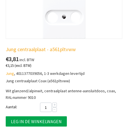
Jung centraalplaat - a561pltvww
€
3,81
incl. BTW
€
3,15
(excl. BTW)
Jung
, 4011377039056, 1-3 werkdagen levertijd
Jung centraalplaat Coax (a561pltvww)
Wit glanzend/alpinwit, centraalplaat a
ntenne-aansluitdoos, coax,
RAL-nummer 9010
+
Aantal:
−
LEG IN DE WINKELWAGEN