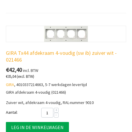
GIRA Tx44 afdekraam 4-voudig (sw ib) zuiver wit -
021466
€
42,40
incl. BTW
€
35,04
(excl. BTW)
GIRA
, 4010337214663, 5-7 werkdagen levertijd
GIRA afdekraam 4-voudig (021466)
Zuiver wit, afdekraam 4-voudig, RAL-nummer 9010
+
Aantal:
−
LEG IN DE WINKELWAGEN