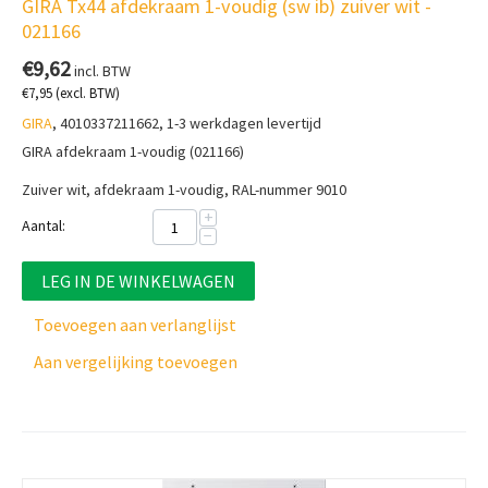
GIRA Tx44 afdekraam 1-voudig (sw ib) zuiver wit -
021166
€
9,62
incl. BTW
€
7,95
(excl. BTW)
GIRA
, 4010337211662, 1-3 werkdagen levertijd
GIRA afdekraam 1-voudig (021166)
Zuiver wit, afdekraam 1-voudig, RAL-nummer 9010
+
Aantal:
−
LEG IN DE WINKELWAGEN
Toevoegen aan verlanglijst
Aan vergelijking toevoegen