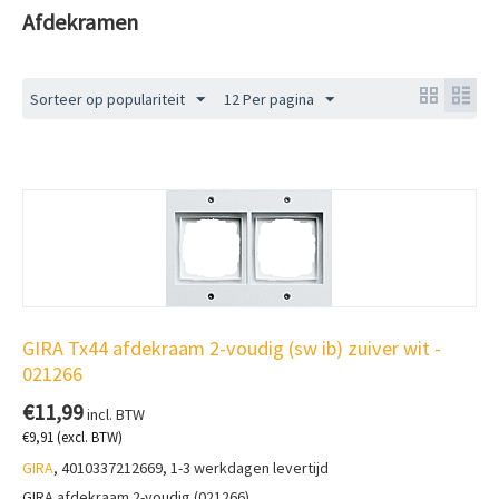
Afdekramen
Sorteer op populariteit
12 Per pagina
GIRA Tx44 afdekraam 2-voudig (sw ib) zuiver wit -
021266
€
11,99
incl. BTW
€
9,91
(excl. BTW)
GIRA
, 4010337212669, 1-3 werkdagen levertijd
GIRA afdekraam 2-voudig (021266)