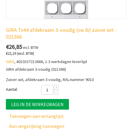
GIRA Tx44 afdekraam 3-voudig (sw ib) zuiver wit -
021366
€
26,85
incl. BTW
€
22,19
(excl. BTW)
GIRA
, 4010337213666, 1-3 werkdagen levertijd
GIRA afdekraam 3-voudig (021366)
Zuiver wit, afdekraam 3-voudig, RAL-nummer 9010
+
Aantal:
−
LEG IN DE WINKELWAGEN
Toevoegen aan verlanglijst
Aan vergelijking toevoegen