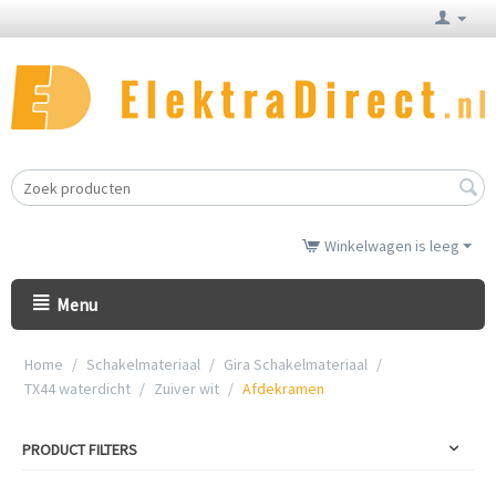
Winkelwagen is leeg
Menu
Home
/
Schakelmateriaal
/
Gira Schakelmateriaal
/
TX44 waterdicht
/
Zuiver wit
/
Afdekramen
PRODUCT FILTERS