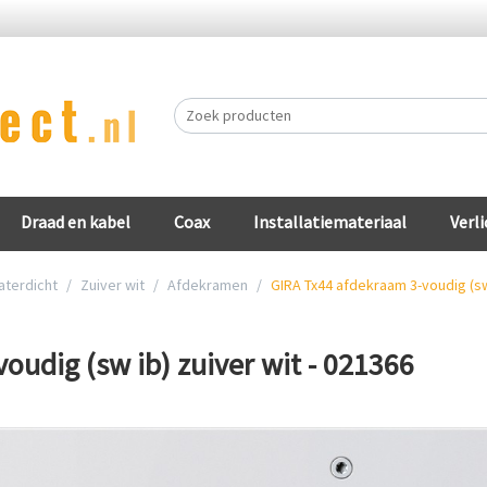
Draad en kabel
Coax
Installatiemateriaal
Verli
aterdicht
/
Zuiver wit
/
Afdekramen
/
GIRA Tx44 afdekraam 3-voudig (sw 
oudig (sw ib) zuiver wit - 021366