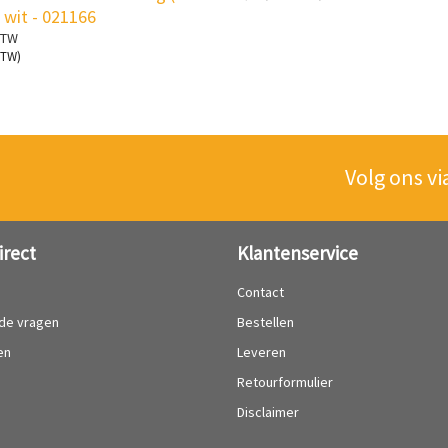
r wit - 021166
BTW
BTW)
Volg ons vi
irect
Klantenservice
?
Contact
lde vragen
Bestellen
en
Leveren
Retourformulier
Disclaimer