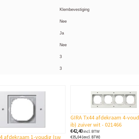
Klembevestiging
Nee
Ja
Nee
3
3
GIRA Tx44 afdekraam 4-voud
ib) zuiver wit - 021466
€
42,40
incl. BTW
4 afdekraam 1-voudig (sw
€
35,04
(excl. BTW)