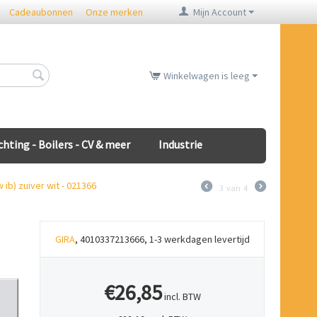
Cadeaubonnen
Onze merken
Mijn Account
Winkelwagen is leeg
chting - Boilers - CV & meer
Industrie
ib) zuiver wit - 021366
3
van
4
GIRA
, 4010337213666, 1-3 werkdagen levertijd
€26,85
incl. BTW