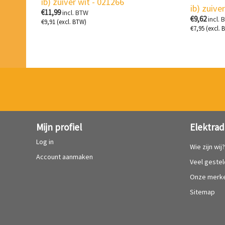
ib) zuiver wit - 021266
ib) zuive
€
11,99
incl. BTW
€
9,62
incl. 
€
9,91
(excl. BTW)
€
7,95
(excl. 
Mijn profiel
Elektrad
Log in
Wie zijn wij
Account aanmaken
Veel geste
Onze merk
Sitemap