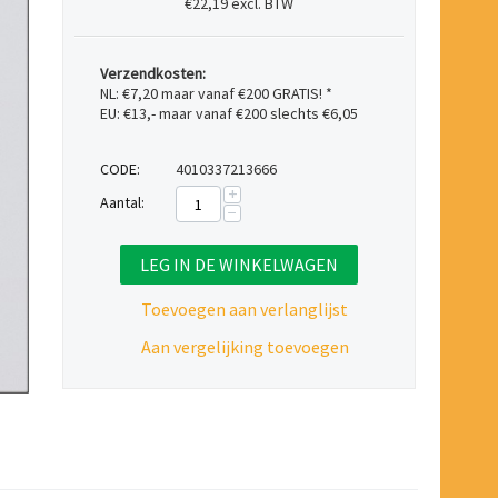
€22,19 excl. BTW
Verzendkosten:
NL: €7,20 maar vanaf €200 GRATIS! *
EU: €13,- maar vanaf €200 slechts €6,05
CODE:
4010337213666
+
Aantal:
−
LEG IN DE WINKELWAGEN
Toevoegen aan verlanglijst
Aan vergelijking toevoegen