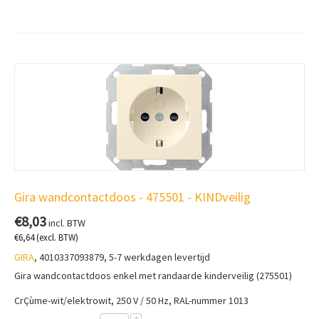
Gira wandcontactdoos - 475501 - KINDveilig
€
8,03
incl. BTW
€
6,64
(excl. BTW)
GIRA
, 4010337093879, 5-7 werkdagen levertijd
Gira wandcontactdoos enkel met randaarde kinderveilig (275501)
CrÇùme-wit/elektrowit, 250 V / 50 Hz, RAL-nummer 1013
+