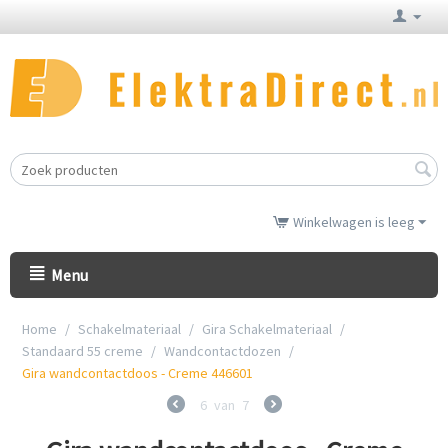
Winkelwagen is leeg
Menu
Home
/
Schakelmateriaal
/
Gira Schakelmateriaal
/
Standaard 55 creme
/
Wandcontactdozen
/
Gira wandcontactdoos - Creme 446601
6
van
7