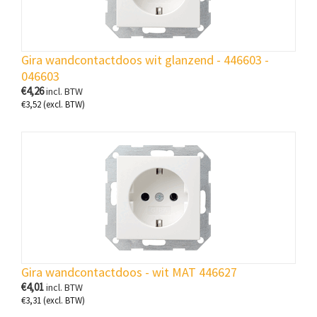
Gira wandcontactdoos wit glanzend - 446603 -
046603
€
4,26
incl. BTW
€
3,52
(excl. BTW)
Gira wandcontactdoos - wit MAT 446627
€
4,01
incl. BTW
€
3,31
(excl. BTW)