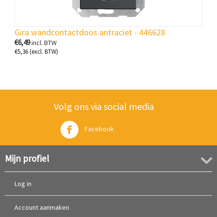
Gira wandcontactdoos antraciet - 446628
€
6,49
incl. BTW
€
5,36
(excl. BTW)
Volg ons via social media
Facebook
Twitter
Mijn profiel
Log in
Account aanmaken