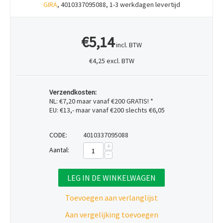
GIRA
, 4010337095088, 1-3 werkdagen levertijd
€5,14
incl. BTW
€4,25 excl. BTW
Verzendkosten:
NL: €7,20 maar vanaf €200 GRATIS! *
EU: €13,- maar vanaf €200 slechts €6,05
CODE:
4010337095088
+
Aantal:
−
LEG IN DE WINKELWAGEN
Toevoegen aan verlanglijst
Aan vergelijking toevoegen