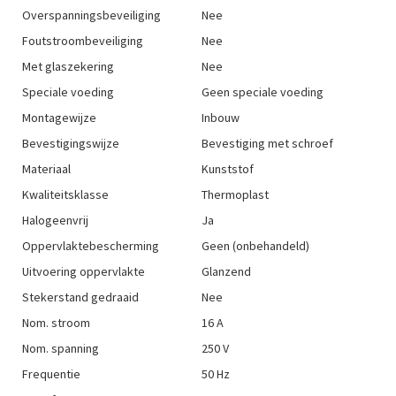
Overspanningsbeveiliging
Nee
Foutstroombeveiliging
Nee
Met glaszekering
Nee
Speciale voeding
Geen speciale voeding
Montagewijze
Inbouw
Bevestigingswijze
Bevestiging met schroef
Materiaal
Kunststof
Kwaliteitsklasse
Thermoplast
Halogeenvrij
Ja
Oppervlaktebescherming
Geen (onbehandeld)
Uitvoering oppervlakte
Glanzend
Stekerstand gedraaid
Nee
Nom. stroom
16 A
Nom. spanning
250 V
Frequentie
50 Hz