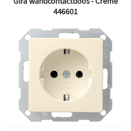
Gira wandcontactdoos - Creme
446601