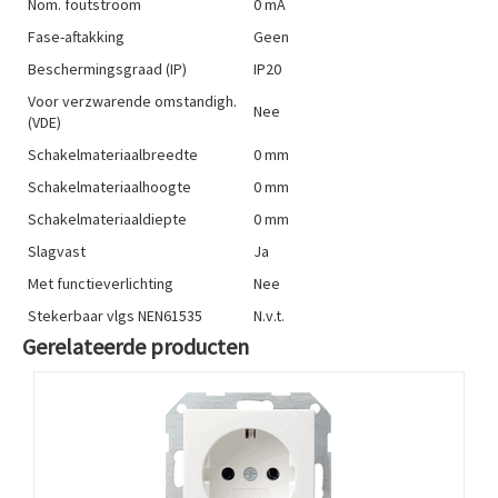
Nom. foutstroom
0 mA
Fase-aftakking
Geen
Beschermingsgraad (IP)
IP20
Voor verzwarende omstandigh.
Nee
(VDE)
Schakelmateriaalbreedte
0 mm
Schakelmateriaalhoogte
0 mm
Schakelmateriaaldiepte
0 mm
Slagvast
Ja
Met functieverlichting
Nee
Stekerbaar vlgs NEN61535
N.v.t.
Gerelateerde producten