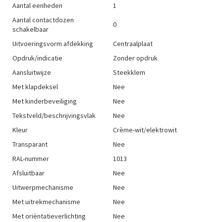
Aantal eenheden
1
Aantal contactdozen
0
schakelbaar
Uitvoeringsvorm afdekking
Centraalplaat
Opdruk/indicatie
Zonder opdruk
Aansluitwijze
Steekklem
Met klapdeksel
Nee
Met kinderbeveiliging
Nee
Tekstveld/beschrijvingsvlak
Nee
Kleur
Crème-wit/elektrowit
Transparant
Nee
RAL-nummer
1013
Afsluitbaar
Nee
Uitwerpmechanisme
Nee
Met uitrekmechanisme
Nee
Met oriëntatieverlichting
Nee