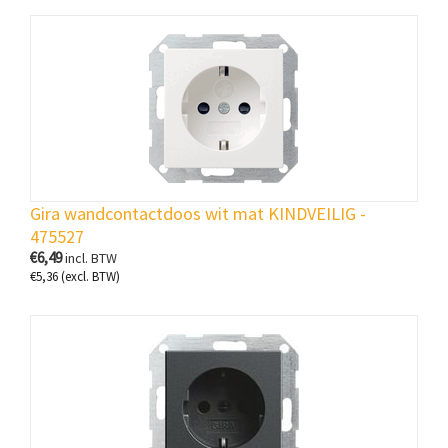
Gira wandcontactdoos wit mat KINDVEILIG -
475527
€
6,49
incl. BTW
€
5,36
(excl. BTW)