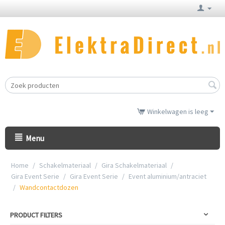
Winkelwagen is leeg
Menu
Home
/
Schakelmateriaal
/
Gira Schakelmateriaal
/
Gira Event Serie
/
Gira Event Serie
/
Event aluminium/antraciet
/
Wandcontactdozen
PRODUCT FILTERS