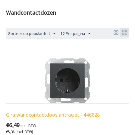
Wandcontactdozen
Sorteer op populariteit
12 Per pagina
Gira wandcontactdoos antraciet - 446628
€
6,49
incl. BTW
€
5,36
(excl. BTW)