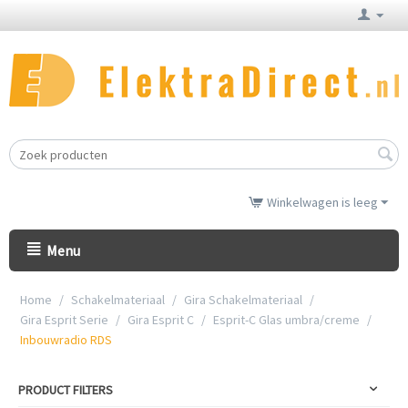
Winkelwagen is leeg
Menu
Home
/
Schakelmateriaal
/
Gira Schakelmateriaal
/
Gira Esprit Serie
/
Gira Esprit C
/
Esprit-C Glas umbra/creme
/
Inbouwradio RDS
PRODUCT FILTERS