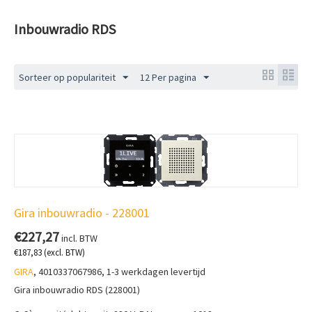
Inbouwradio RDS
Sorteer op populariteit
12 Per pagina
Gira inbouwradio - 228001
€
227,27
incl. BTW
€
187,83
(excl. BTW)
GIRA
, 4010337067986, 1-3 werkdagen levertijd
Gira inbouwradio RDS (228001)