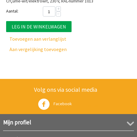
CrÇùme-wit/elektrowit, 230 V, RAL-nummer 1013
+
Aantal:
−
LEG IN DE WINKELWAGEN
Toevoegen aan verlanglijst
Aan vergelijking toevoegen
Volg ons via social media
Facebook
Twitter
Mijn profiel