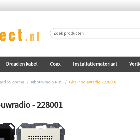
Draad en kabel
Coax
Installatiemateriaal
Verli
ard 55 creme
/
Inbouwradio RDS
/
Gira inbouwradio - 228001
ouwradio - 228001