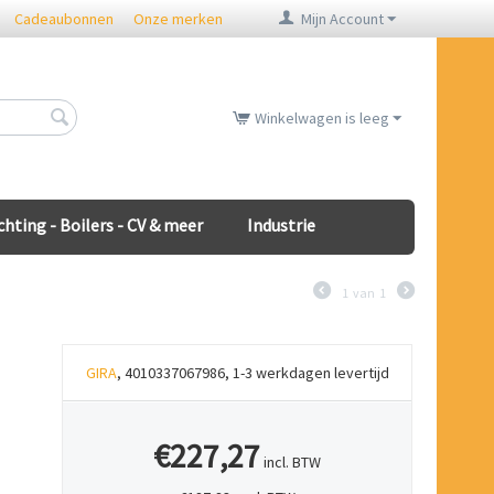
Cadeaubonnen
Onze merken
Mijn Account
Winkelwagen is leeg
chting - Boilers - CV & meer
Industrie
1
van
1
GIRA
, 4010337067986, 1-3 werkdagen levertijd
€227,27
incl. BTW