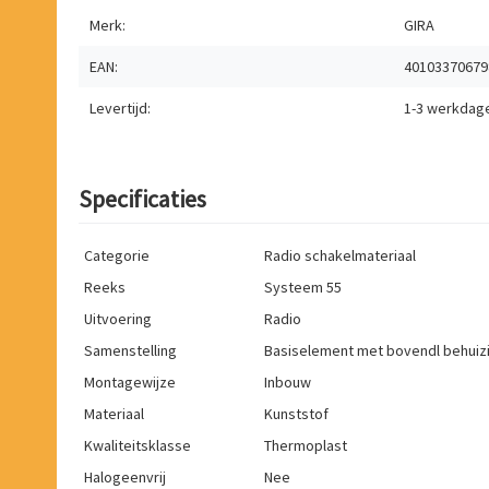
Merk:
GIRA
EAN:
40103370679
Levertijd:
1-3 werkdag
Specificaties
Categorie
Radio schakelmateriaal
Reeks
Systeem 55
Uitvoering
Radio
Samenstelling
Basiselement met bovendl behuiz
Montagewijze
Inbouw
Materiaal
Kunststof
Kwaliteitsklasse
Thermoplast
Halogeenvrij
Nee