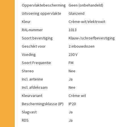
Oppervlaktebescherming
Geen (onbehandeld)
Uitvoering oppervlakte
Glanzend
Kleur
Crème-wit/elektrowit
RAL-nummer
1013
Soort bevestiging
Klauw-/schroefbevestiging
Geschikt voor
2 inbouwdozen
Voeding
230 V
Soort Frequentie
FM
Stereo
Nee
Incl. antenne
Ja
Incl. afdekraam
Nee
Kleurvariant
Crème wit
Beschermingsklasse (IP)
IP20
Slagvast
Ja
RDS
Ja