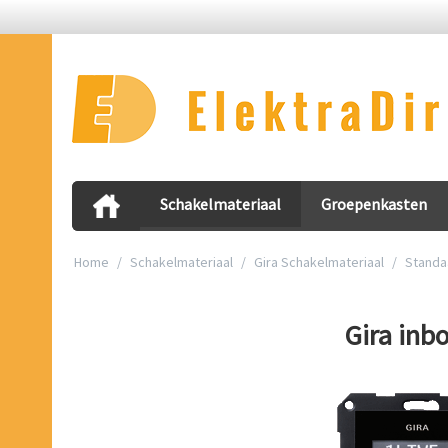
Schakelmateriaal
Groepenkasten
Home
/
Schakelmateriaal
/
Gira Schakelmateriaal
/
Standa
Gira inb