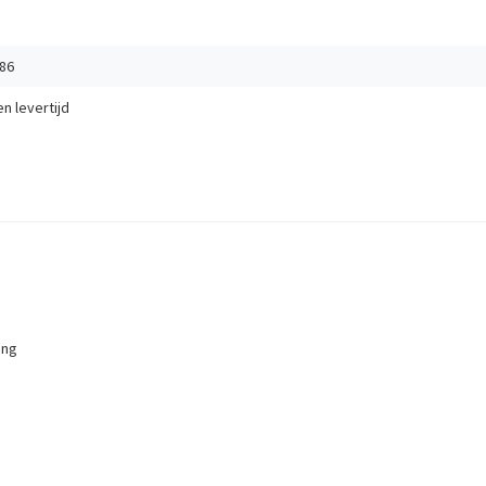
86
en
levertijd
ing