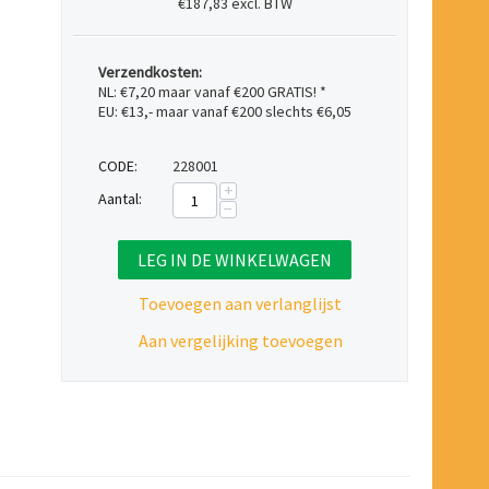
€187,83 excl. BTW
Verzendkosten:
NL: €7,20 maar vanaf €200 GRATIS! *
EU: €13,- maar vanaf €200 slechts €6,05
CODE:
228001
+
Aantal:
−
LEG IN DE WINKELWAGEN
Toevoegen aan verlanglijst
Aan vergelijking toevoegen