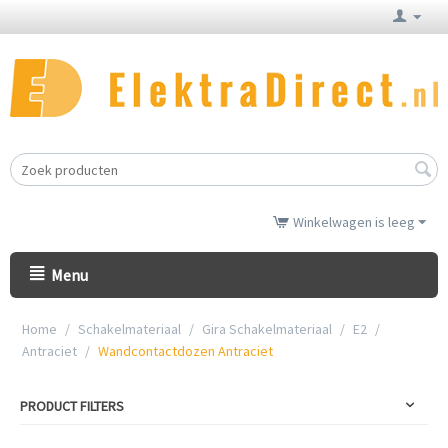
Winkelwagen is leeg
Menu
Home
/
Schakelmateriaal
/
Gira Schakelmateriaal
/
E2
/
Antraciet
/
Wandcontactdozen Antraciet
PRODUCT FILTERS