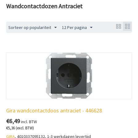
Wandcontactdozen Antraciet
Sorteer op populariteit
12 Per pagina
Gira wandcontactdoos antraciet - 446628
€
6,49
incl. BTW
€
5,36
(excl. BTW)
GIRA
, 4010337095132, 1-3 werkdagen levertijd