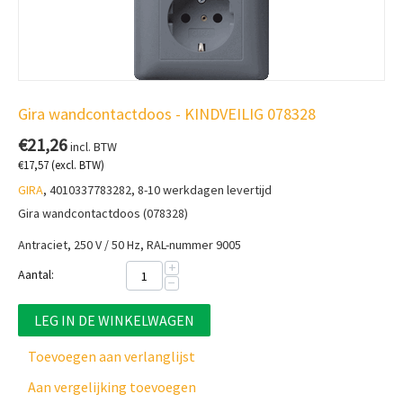
Gira wandcontactdoos - KINDVEILIG 078328
€
21,26
incl. BTW
€
17,57
(excl. BTW)
GIRA
, 4010337783282, 8-10 werkdagen levertijd
Gira wandcontactdoos (078328)
Antraciet, 250 V / 50 Hz, RAL-nummer 9005
+
Aantal:
−
LEG IN DE WINKELWAGEN
Toevoegen aan verlanglijst
Aan vergelijking toevoegen