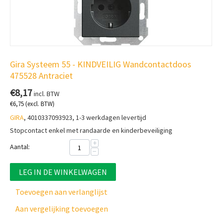
Gira Systeem 55 - KINDVEILIG Wandcontactdoos
475528 Antraciet
€
8,17
incl. BTW
€
6,75
(excl. BTW)
GIRA
, 4010337093923, 1-3 werkdagen levertijd
Stopcontact enkel met randaarde en kinderbeveiliging
+
Aantal:
−
LEG IN DE WINKELWAGEN
Toevoegen aan verlanglijst
Aan vergelijking toevoegen