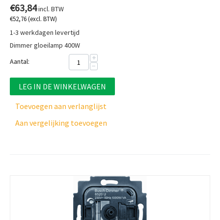
€
63,84
incl. BTW
€
52,76
(excl. BTW)
1-3 werkdagen levertijd
Dimmer gloeilamp 400W
+
Aantal:
−
LEG IN DE WINKELWAGEN
Toevoegen aan verlanglijst
Aan vergelijking toevoegen