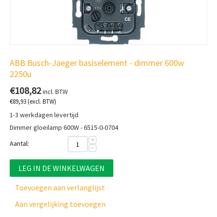
ABB Busch-Jaeger basiselement - dimmer 600w
2250u
€
108,82
incl. BTW
€
89,93
(excl. BTW)
1-3 werkdagen levertijd
Dimmer gloeilamp 600W - 6515-0-0704
+
Aantal:
−
LEG IN DE WINKELWAGEN
Toevoegen aan verlanglijst
Aan vergelijking toevoegen