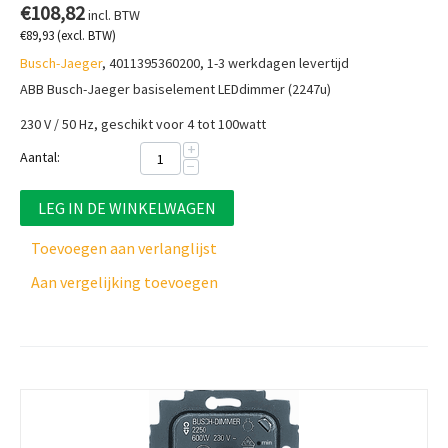
€
108,82
incl. BTW
€
89,93
(excl. BTW)
Busch-Jaeger
, 4011395360200, 1-3 werkdagen levertijd
ABB Busch-Jaeger basiselement LEDdimmer (2247u)
230 V / 50 Hz, g
eschikt voor 4 tot 100watt
+
Aantal:
−
LEG IN DE WINKELWAGEN
Toevoegen aan verlanglijst
Aan vergelijking toevoegen