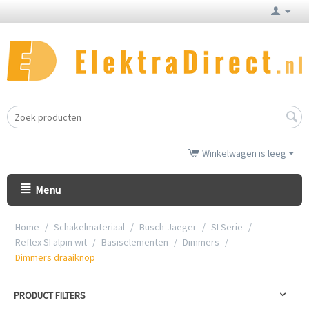
Winkelwagen is leeg
Menu
Home
/
Schakelmateriaal
/
Busch-Jaeger
/
SI Serie
/
Reflex SI alpin wit
/
Basiselementen
/
Dimmers
/
Dimmers draaiknop
PRODUCT FILTERS