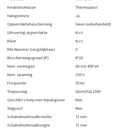
Kwaliteitsklasse
Thermoplast
Halogeenvrij
Ja
Oppervlaktebescherming
Geen (onbehandeld)
Uitvoering oppervlakte
N.v.t.
Kleur
N.v.t.
RAL-Nummer (vergelijkbaar)
0
Beschermingsgraad (IP)
IP20
Nom. vermogen
60 t/m 400 VA
Nom. spanning
230 V
Frequentie
50 Hz
Toepassing
Gloeil/hal 230V
Geschikt v.toep.met impulsgever
Nee
Slagvast
Nee
Schakelmateriaalbreedte
71 mm
Schakelmateriaalhoogte
71 mm