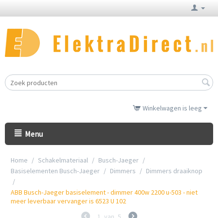
Winkelwagen is leeg
Menu
Home
/
Schakelmateriaal
/
Busch-Jaeger
/
Basiselementen Busch-Jaeger
/
Dimmers
/
Dimmers draaiknop
/
ABB Busch-Jaeger basiselement - dimmer 400w 2200 u-503 - niet
meer leverbaar vervanger is 6523 U 102
1
van
5