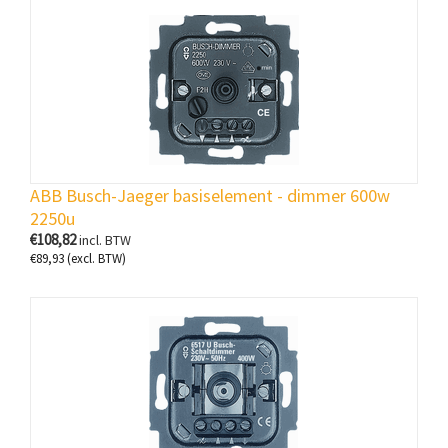
ABB Busch-Jaeger basiselement - dimmer 600w
2250u
€
108,82
incl. BTW
€
89,93
(excl. BTW)