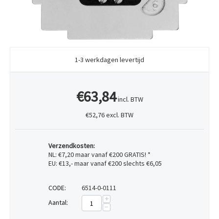
1-3 werkdagen levertijd
€63,84
incl. BTW
€52,76 excl. BTW
Verzendkosten:
NL: €7,20 maar vanaf €200 GRATIS! *
EU: €13,- maar vanaf €200 slechts €6,05
CODE:
6514-0-0111
+
Aantal:
−