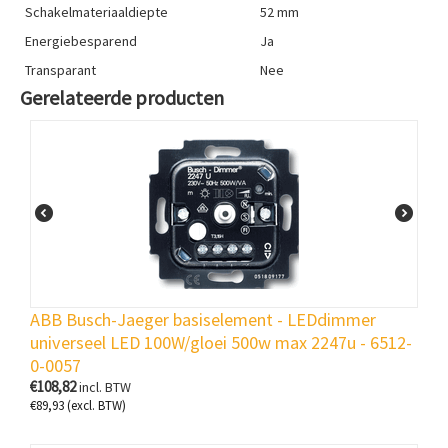
Schakelmateriaaldiepte
52 mm
Energiebesparend
Ja
Transparant
Nee
Gerelateerde producten
ABB Busch-Jaeger basiselement - LEDdimmer
universeel LED 100W/gloei 500w max 2247u - 6512-
0-0057
€
108,82
incl. BTW
€
89,93
(excl. BTW)