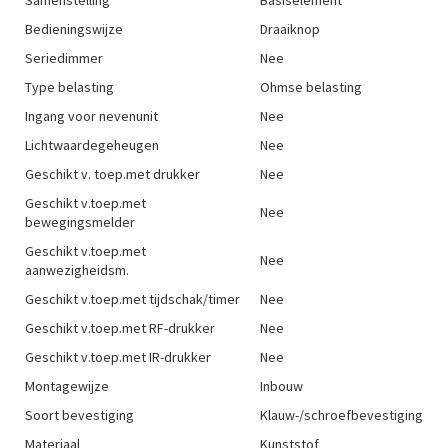
Samenstelling
Basiselement
Bedieningswijze
Draaiknop
Seriedimmer
Nee
Type belasting
Ohmse belasting
Ingang voor nevenunit
Nee
Lichtwaardegeheugen
Nee
Geschikt v. toep.met drukker
Nee
Geschikt v.toep.met
Nee
bewegingsmelder
Geschikt v.toep.met
Nee
aanwezigheidsm.
Geschikt v.toep.met tijdschak/timer
Nee
Geschikt v.toep.met RF-drukker
Nee
Geschikt v.toep.met IR-drukker
Nee
Montagewijze
Inbouw
Soort bevestiging
Klauw-/schroefbevestiging
Materiaal
Kunststof