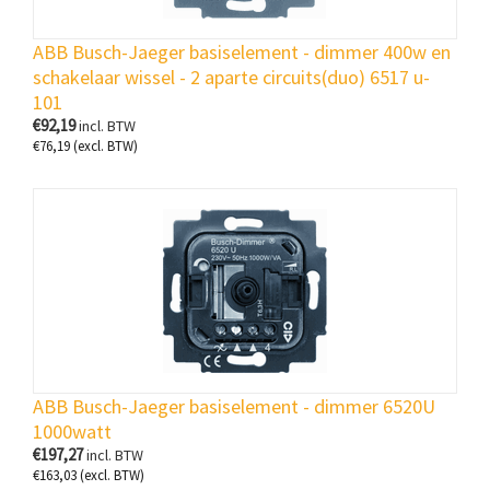
ABB Busch-Jaeger basiselement - dimmer 400w en
schakelaar wissel - 2 aparte circuits(duo) 6517 u-
101
€
92,19
incl. BTW
€
76,19
(excl. BTW)
ABB Busch-Jaeger basiselement - dimmer 6520U
1000watt
€
197,27
incl. BTW
€
163,03
(excl. BTW)