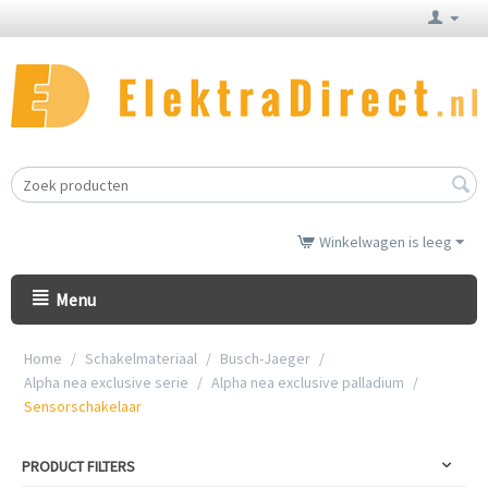
Winkelwagen is leeg
Menu
Home
/
Schakelmateriaal
/
Busch-Jaeger
/
Alpha nea exclusive serie
/
Alpha nea exclusive palladium
/
Sensorschakelaar
PRODUCT FILTERS