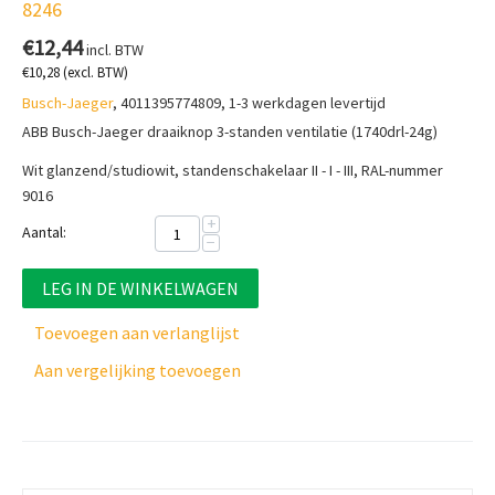
8246
€
12,44
incl. BTW
€
10,28
(excl. BTW)
Busch-Jaeger
, 4011395774809, 1-3 werkdagen levertijd
ABB Busch-Jaeger draaiknop 3-standen ventilatie (1740drl-24g)
Wit glanzend/studiowit, standenschakelaar II - I - III, RAL-nummer
9016
+
Aantal:
−
LEG IN DE WINKELWAGEN
Toevoegen aan verlanglijst
Aan vergelijking toevoegen