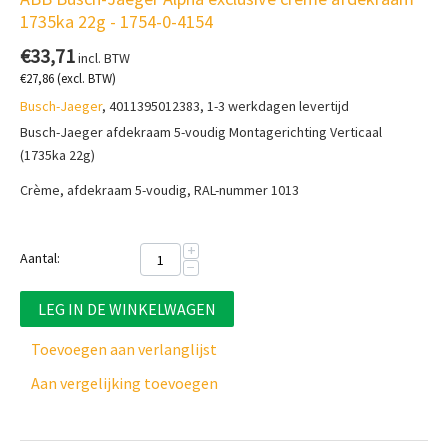
1735ka 22g - 1754-0-4154
€
33,71
incl. BTW
€
27,86
(excl. BTW)
Busch-Jaeger
, 4011395012383, 1-3 werkdagen levertijd
Busch-Jaeger afdekraam 5-voudig Montagerichting Verticaal
(1735ka 22g)
Crème, afdekraam 5-voudig, RAL-nummer 1013
+
Aantal:
−
LEG IN DE WINKELWAGEN
Toevoegen aan verlanglijst
Aan vergelijking toevoegen