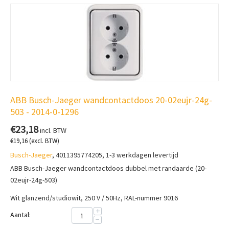
ABB Busch-Jaeger wandcontactdoos 20-02eujr-24g-
503 - 2014-0-1296
€
23,18
incl. BTW
€
19,16
(excl. BTW)
Busch-Jaeger
, 4011395774205, 1-3 werkdagen levertijd
ABB Busch-Jaeger wandcontactdoos dubbel met randaarde (20-
02eujr-24g-503)
Wit glanzend/studiowit, 250 V / 50Hz, RAL-nummer 9016
+
Aantal:
−