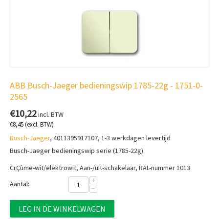
ABB Busch-Jaeger bedieningswip 1785-22g - 1751-0-
2565
€
10,22
incl. BTW
€
8,45
(excl. BTW)
Busch-Jaeger
, 4011395917107, 1-3 werkdagen levertijd
Busch-Jaeger bedieningswip serie (1785-22g)
CrÇùme-wit/elektrowit, Aan-/uit-schakelaar, RAL-nummer 1013
+
Aantal:
−
LEG IN DE WINKELWAGEN