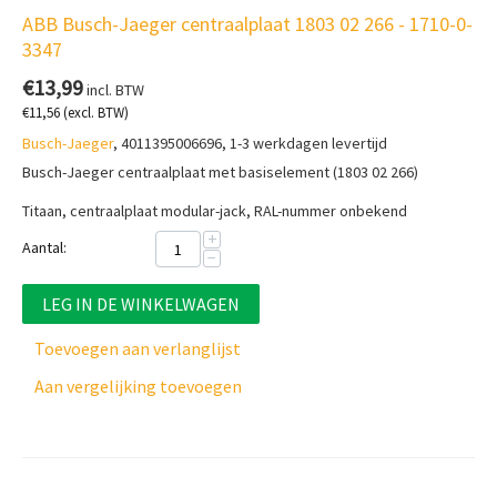
ABB Busch-Jaeger centraalplaat 1803 02 266 - 1710-0-
3347
€
13,99
incl. BTW
€
11,56
(excl. BTW)
Busch-Jaeger
, 4011395006696, 1-3 werkdagen levertijd
Busch-Jaeger centraalplaat met basiselement (1803 02 266)
Titaan, centraalplaat modular-jack, RAL-nummer onbekend
+
Aantal:
−
LEG IN DE WINKELWAGEN
Toevoegen aan verlanglijst
Aan vergelijking toevoegen