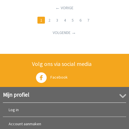
VORIGE
1
2
3
4
5
6
7
VOLGENDE
Volg ons via social media
Facebook
Twitter
Mijn profiel
Log in
Account aanmaken