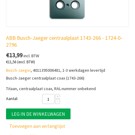
ABB Busch-Jaeger centraalplaat 1743-266 - 1724-0-
2796
€
13,99
incl. BTW
€
11,56
(excl. BTW)
Busch-Jaeger
, 4011395006481, 1-3 werkdagen levertijd
Busch-Jaeger centraalplaat coax (1743-266)
Titaan, centraalplaat coax, RAL-nummer onbekend
+
Aantal:
−
LEG IN DE WINKELWAGEN
Toevoegen aan verlanglijst