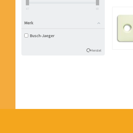
‎€
7
‎€
8
Merk
Busch-Jaeger
Herstel