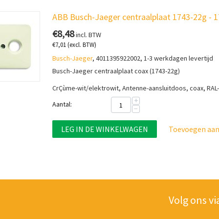
ABB Busch-Jaeger centraalplaat 1743-22g - 
€
8,48
incl. BTW
€
7,01
(excl. BTW)
Busch-Jaeger
, 4011395922002, 1-3 werkdagen levertijd
Busch-Jaeger centraalplaat coax (1743-22g)
CrÇùme-wit/elektrowit, Antenne-aansluitdoos, coax, RA
+
Aantal:
−
LEG IN DE WINKELWAGEN
Toevoegen aan 
Volg ons vi