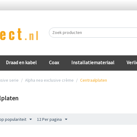
Draad en kabel
Coax
Installatiemateriaal
Verli
usive serie
/
Alpha nea exclusive crème
/
Centraalplaten
lplaten
op populariteit
12 Per pagina