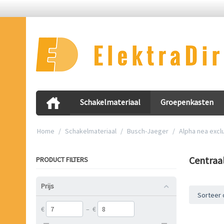
Schakelmateriaal
Groepenkasten
Home
/
Schakelmateriaal
/
Busch-Jaeger
/
Alpha nea excl
Centraa
PRODUCT FILTERS
Prijs
Sorteer 
€
–
€