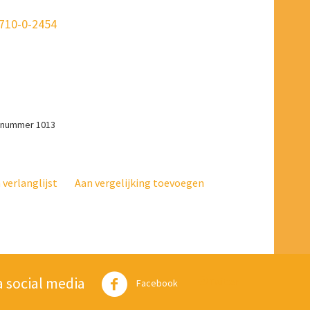
1710-0-2454
L-nummer 1013
verlanglijst
Aan vergelijking toevoegen
a social media
Twitter
Facebook