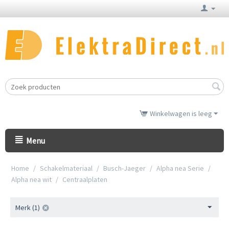
Winkelwagen is leeg
Menu
Home
/
Schakelmateriaal
/
Busch-Jaeger
/
Alpha nea Serie
/
Alpha nea wit
/
Centraalplaten
Merk (1)