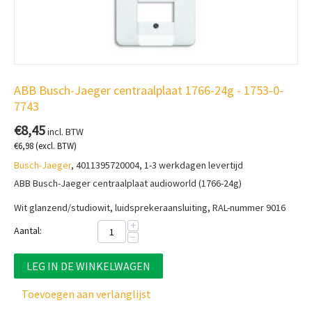
ABB Busch-Jaeger centraalplaat 1766-24g - 1753-0-
7743
€
8,45
incl. BTW
€
6,98
(excl. BTW)
Busch-Jaeger
, 4011395720004, 1-3 werkdagen levertijd
ABB Busch-Jaeger centraalplaat audioworld (1766-24g)
Wit glanzend/studiowit, luidsprekeraansluiting, RAL-nummer 9016
+
Aantal:
−
LEG IN DE WINKELWAGEN
Toevoegen aan verlanglijst