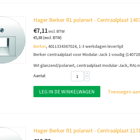
Hager Berker R1 polarwit - Centraalplaat 14
€
7,11
incl. BTW
€
5,88
(excl. BTW)
Berker
, 4011334367024, 1-3 werkdagen levertijd
Berker centraalplaat voor Modular-Jack 1-voudig (140720
Wit glanzend/polarwit, centraalplaat modular-Jack, RAL
+
Aantal:
−
LEG IN DE WINKELWAGEN
Toevoegen aan 
Hager Berker R1 polarwit - Centraalplaat 11