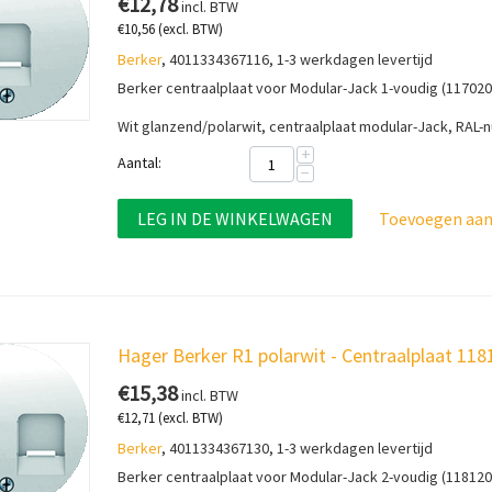
€
12,78
incl. BTW
€
10,56
(excl. BTW)
Berker
, 4011334367116, 1-3 werkdagen levertijd
Berker centraalplaat voor Modular-Jack 1-voudig (117020
Wit glanzend/polarwit, centraalplaat modular-Jack, RAL
+
Aantal:
−
LEG IN DE WINKELWAGEN
Toevoegen aan 
Hager Berker R1 polarwit - Centraalplaat 11
€
15,38
incl. BTW
€
12,71
(excl. BTW)
Berker
, 4011334367130, 1-3 werkdagen levertijd
Berker centraalplaat voor Modular-Jack 2-voudig (118120