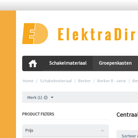
Schakelmateriaal
Groepenkasten
Home
/
Schakelmateriaal
/
Berker
/
Berker R - serie
/
Ber
Merk (1)
Centraa
PRODUCT FILTERS
Prijs
Sorteer 