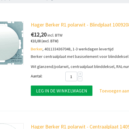
Hager Berker R1 polarwit - Blindplaat 100920
€
12,20
incl. BTW
€
10,08
(excl. BTW)
Berker
, 4011334367048, 1-3 werkdagen levertijd
Berker centraalplaat met basiselement voor blinddeksel
Wit glanzend/polarwit, centraalplaat blinddeksel, RAL-n
+
Aantal:
−
LEG IN DE WINKELWAGEN
Toevoegen aan 
Hager Berker R1 polarwit - Centraalplaat 14