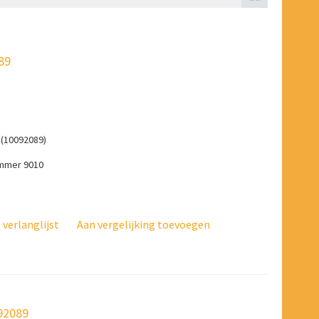
89
 (10092089)
ummer 9010
verlanglijst
Aan vergelijking toevoegen
092089