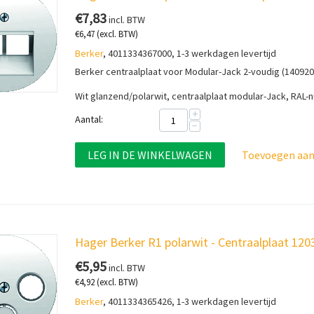
€
7,83
incl. BTW
€
6,47
(excl. BTW)
Berker
, 4011334367000, 1-3 werkdagen levertijd
Berker centraalplaat voor Modular-Jack 2-voudig (140920
Wit glanzend/polarwit, centraalplaat modular-Jack, RAL
+
Aantal:
−
LEG IN DE WINKELWAGEN
Toevoegen aan 
Hager Berker R1 polarwit - Centraalplaat 12
€
5,95
incl. BTW
€
4,92
(excl. BTW)
Berker
, 4011334365426, 1-3 werkdagen levertijd