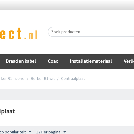
Draad en kabel
Coax
Installatiemateriaal
Verli
ker R1 - serie
/
Berker R1 wit
/
Centraalplaat
lplaat
op populariteit
12 Per pagina