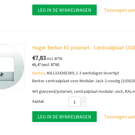
LEG IN DE WINKELWAGEN
Toevoegen aan 
Hager Berker R1 polarwit - Centraalplaat 10
€
7,83
incl. BTW
€
6,47
(excl. BTW)
Berker
, 4011334365389, 1-3 werkdagen levertijd
Berker centraalplaat voor Modular-Jack 2-voudig (103820
Wit glanzend/polarwit, centraalplaat modular-Jack, RAL
+
Aantal:
−
LEG IN DE WINKELWAGEN
Toevoegen aan 