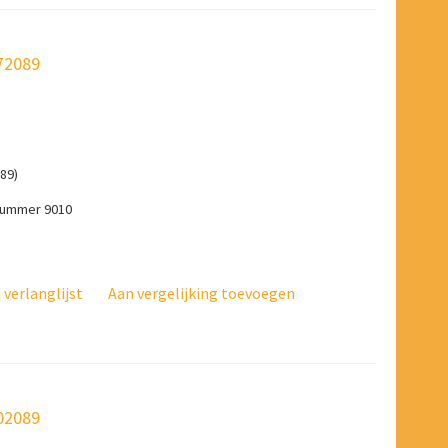
072089
89)
-nummer 9010
verlanglijst
Aan vergelijking toevoegen
702089