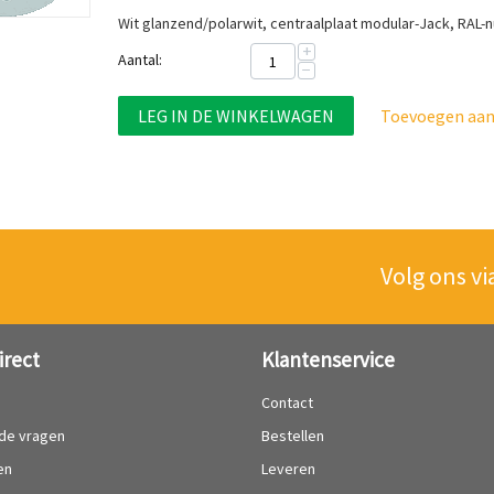
Wit glanzend/polarwit, centraalplaat modular-Jack, RAL
+
Aantal:
−
LEG IN DE WINKELWAGEN
Toevoegen aan 
Volg ons vi
irect
Klantenservice
?
Contact
lde vragen
Bestellen
en
Leveren