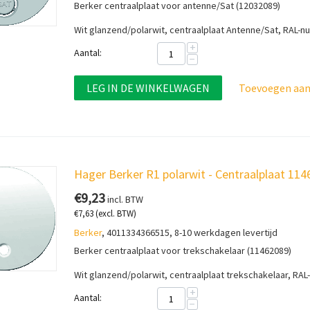
Berker centraalplaat voor antenne/Sat (12032089)
Wit glanzend/polarwit, centraalplaat Antenne/Sat, RAL-
+
Aantal:
−
LEG IN DE WINKELWAGEN
Toevoegen aan 
Hager Berker R1 polarwit - Centraalplaat 11
€
9,23
incl. BTW
€
7,63
(excl. BTW)
Berker
, 4011334366515, 8-10 werkdagen levertijd
Berker centraalplaat voor trekschakelaar (11462089)
Wit glanzend/polarwit, centraalplaat trekschakelaar, RA
+
Aantal:
−