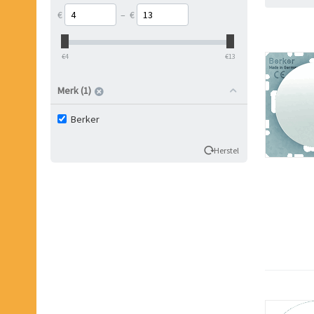
€
–
€
‎€
4
‎€
13
Merk (1)
Berker
Herstel