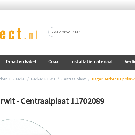
Draad en kabel
Coax
Installatiemateriaal
Verli
ker R1 - serie
/
Berker R1 wit
/
Centraalplaat
/
Hager Berker R1 polarwi
rwit - Centraalplaat 11702089