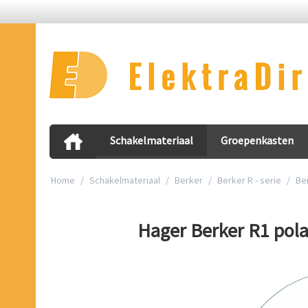
Schakelmateriaal
Groepenkasten
Home
/
Schakelmateriaal
/
Berker
/
Berker R - serie
/
Ber
Hager Berker R1 pola