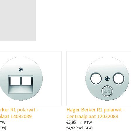
ker R1 polarwit -
Hager Berker R1 polarwit -
plaat 14092089
Centraalplaat 12032089
€
5,95
BTW
incl. BTW
BTW)
€
4,92
(excl. BTW)