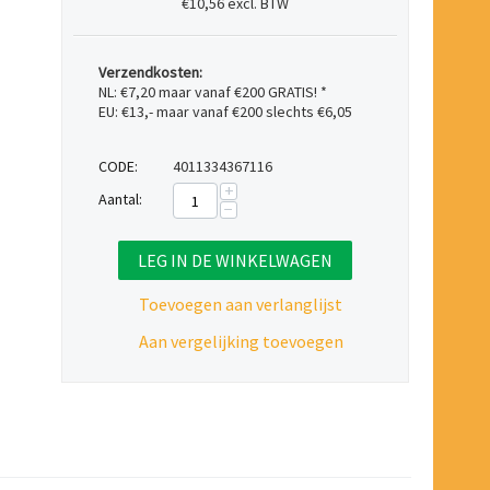
€10,56 excl. BTW
Verzendkosten:
NL: €7,20 maar vanaf €200 GRATIS! *
EU: €13,- maar vanaf €200 slechts €6,05
CODE:
4011334367116
+
Aantal:
−
LEG IN DE WINKELWAGEN
Toevoegen aan verlanglijst
Aan vergelijking toevoegen