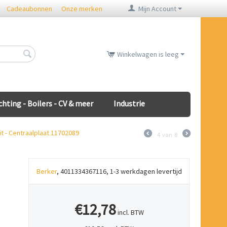
Cadeaubonnen
Onze merken
Mijn Account
Winkelwagen is leeg
chting - Boilers - CV & meer
Industrie
t - Centraalplaat 11702089
4
van
8
Berker
, 4011334367116, 1-3 werkdagen levertijd
€12,78
incl. BTW