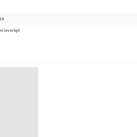
16
en
levertijd