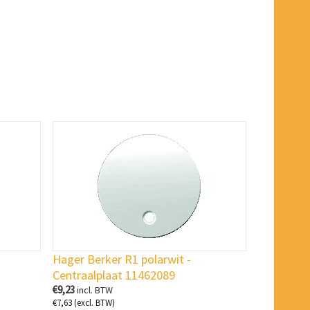
Hager Berker R1 polarwit -
Centraalplaat 11462089
€
9,23
incl. BTW
€
7,63
(excl. BTW)