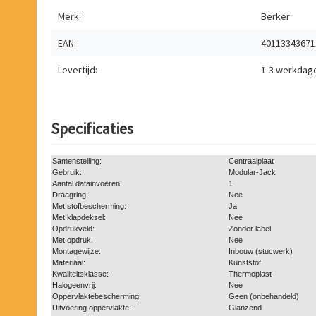
Merk:
Berker
EAN:
40113343671
Levertijd:
1-3 werkdag
Specificaties
Samenstelling:
Centraalplaat
Gebruik:
Modular-Jack
Aantal datainvoeren:
1
Draagring:
Nee
Met stofbescherming:
Ja
Met klapdeksel:
Nee
Opdrukveld:
Zonder label
Met opdruk:
Nee
Montagewijze:
Inbouw (stucwerk)
Materiaal:
Kunststof
Kwaliteitsklasse:
Thermoplast
Halogeenvrij:
Nee
Oppervlaktebescherming:
Geen (onbehandeld)
Uitvoering oppervlakte:
Glanzend