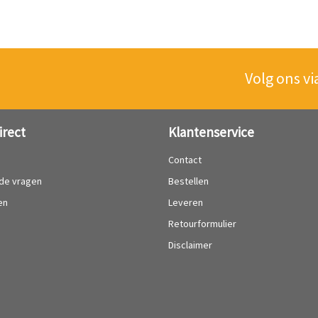
Volg ons vi
irect
Klantenservice
?
Contact
lde vragen
Bestellen
en
Leveren
Retourformulier
Disclaimer