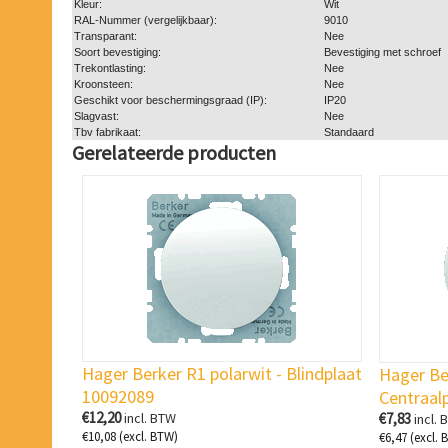
Kleur:
Wit
RAL-Nummer (vergelijkbaar):
9010
Transparant:
Nee
Soort bevestiging:
Bevestiging met schroef
Trekontlasting:
Nee
Kroonsteen:
Nee
Geschikt voor beschermingsgraad (IP):
IP20
Slagvast:
Nee
Tbv fabrikaat:
Standaard
Gerelateerde producten
Hager Berker R1 polarwit - Blindplaat
Hager Ber
10092089
Centraal
€
12,20
incl. BTW
€
7,83
incl. 
€
10,08
(excl. BTW)
€
6,47
(excl. 