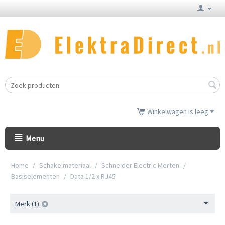
Winkelwagen is leeg
Menu
Home
/
Schakelmateriaal
/
Schneider Electric Merten
/
Basiselementen
/
Data 1/2 x RJ45
Merk (1)