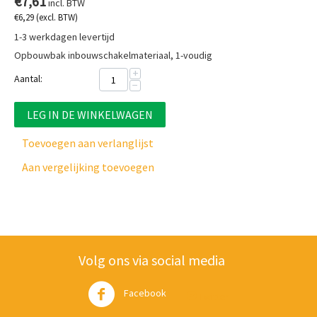
€
7,61
incl. BTW
€
6,29
(excl. BTW)
1-3 werkdagen levertijd
Opbouwbak inbouwschakelmateriaal, 1-voudig
+
Aantal:
−
LEG IN DE WINKELWAGEN
Toevoegen aan verlanglijst
Aan vergelijking toevoegen
Volg ons via social media
Facebook
Twitter