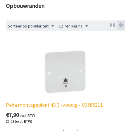
Opbouwranden
Sorteer op populariteit
12 Per pagina
Peha montageplaat 43 3 -voudig - 00585211
€
7,90
incl. BTW
€
6,53
(excl. BTW)