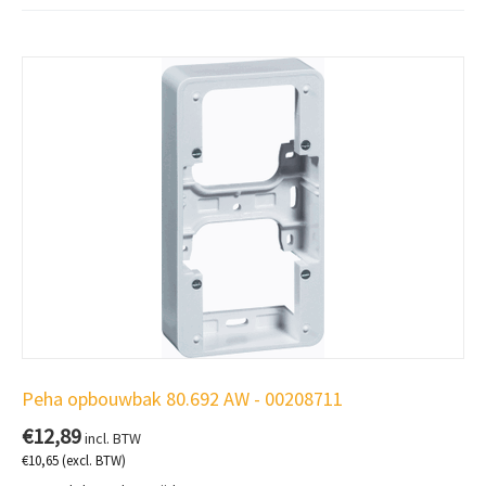
Peha opbouwbak 80.692 AW - 00208711
€
12,89
incl. BTW
€
10,65
(excl. BTW)