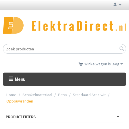
Winkelwagen is leeg
Menu
Home
/
Schakelmateriaal
/
Peha
/
Standaard Artic wit
/
Opbouwranden
PRODUCT FILTERS