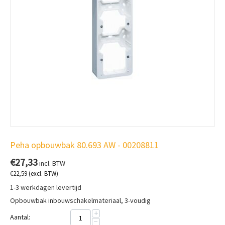
Peha opbouwbak 80.693 AW - 00208811
€
27,33
incl. BTW
€
22,59
(excl. BTW)
1-3 werkdagen levertijd
Opbouwbak inbouwschakelmateriaal, 3-voudig
+
Aantal:
−