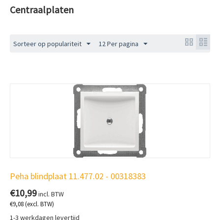
Centraalplaten
Sorteer op populariteit
12 Per pagina
Peha blindplaat 11.477.02 - 00318383
€
10,99
incl. BTW
€
9,08
(excl. BTW)
1-3 werkdagen levertijd