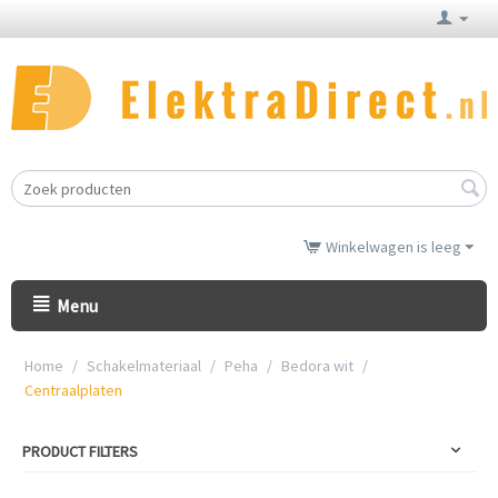
Winkelwagen is leeg
Menu
Home
/
Schakelmateriaal
/
Peha
/
Bedora wit
/
Centraalplaten
PRODUCT FILTERS