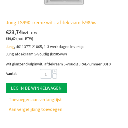
Jung LS990 creme wit - afdekraam ls985w
€
23,74
incl. BTW
€
19,62
(excl. BTW)
Jung
, 4011377121805, 1-3 werkdagen levertijd
Jung afdekraam 5-voudig (ls985ww)
Wit glanzend/alpinwit, afdekraam 5-voudig, RAL-nummer 9010
+
Aantal:
−
LEG IN DE WINKELWAGEN
Toevoegen aan verlanglijst
Aan vergelijking toevoegen