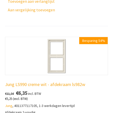
Toevoegen aan verlanglijst
Aan vergelijking toevoegen
Besparing 54%
Jung LS990 creme wit - afdekraam ls982w
€
6,35
incl. BTW
€
11,34
€
5,25
(excl. BTW)
Jung
, 4011377117105, 1-3 werkdagen levertijd
Afdekraam 2-voudig