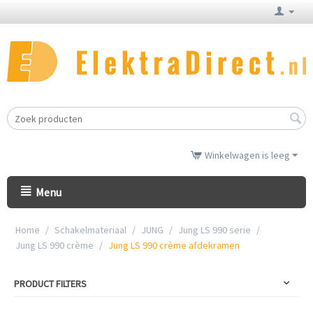
Winkelwagen is leeg
Menu
Home
/
Schakelmateriaal
/
JUNG
/
Jung LS 990 serie
/
Jung LS 990 crème
/
Jung LS 990 crème afdekramen
PRODUCT FILTERS