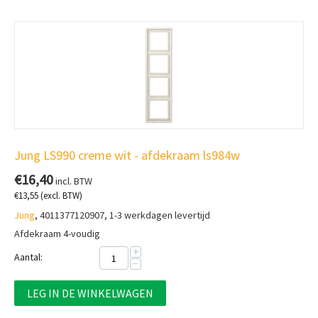
Jung LS990 creme wit - afdekraam ls984w
€
16,40
incl. BTW
€
13,55
(excl. BTW)
Jung
, 4011377120907, 1-3 werkdagen levertijd
Afdekraam 4-voudig
+
Aantal:
−
LEG IN DE WINKELWAGEN