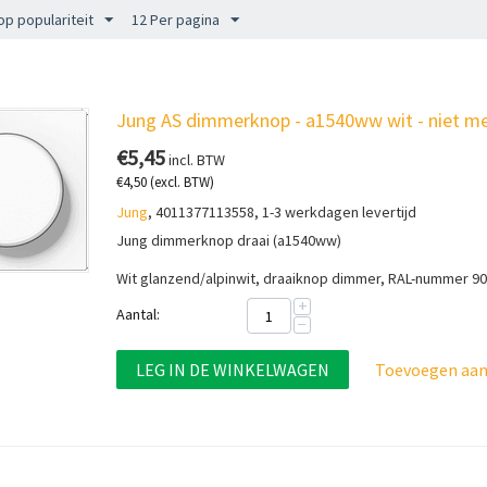
op populariteit
12 Per pagina
Jung AS dimmerknop - a1540ww wit - niet me
€
5,45
incl. BTW
€
4,50
(excl. BTW)
Jung
, 4011377113558, 1-3 werkdagen levertijd
Jung dimmerknop draai (a1540ww)
Wit glanzend/alpinwit, draaiknop dimmer, RAL-nummer 9
+
Aantal:
−
LEG IN DE WINKELWAGEN
Toevoegen aan 