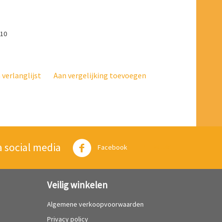
010
verlanglijst
Aan vergelijking toevoegen
a social media
Twitter
Facebook
Veilig winkelen
Algemene verkoopvoorwaarden
Privacy policy