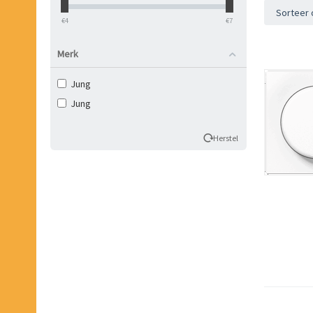
Sorteer 
‎€
4
‎€
7
Merk
Jung
Jung
Herstel