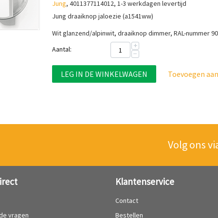
Jung
, 4011377114012, 1-3 werkdagen levertijd
Jung draaiknop jaloezie (a1541ww)
Wit glanzend/alpinwit, draaiknop dimmer, RAL-nummer 9
+
Aantal:
−
LEG IN DE WINKELWAGEN
Toevoegen aan 
Volg ons vi
irect
Klantenservice
?
Contact
lde vragen
Bestellen