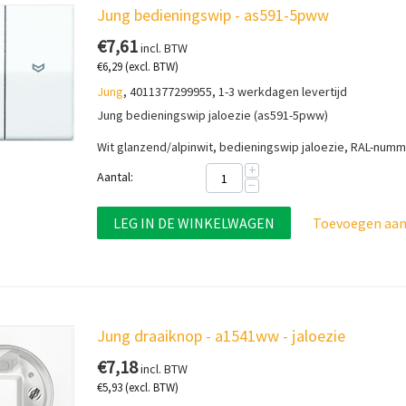
Jung bedieningswip - as591-5pww
€
7,61
incl. BTW
€
6,29
(excl. BTW)
Jung
, 4011377299955, 1-3 werkdagen levertijd
Jung bedieningswip jaloezie (as591-5pww)
Wit glanzend/alpinwit, bedieningswip j
aloezie, RAL-numm
+
Aantal:
−
LEG IN DE WINKELWAGEN
Toevoegen aan 
Jung draaiknop - a1541ww - jaloezie
€
7,18
incl. BTW
€
5,93
(excl. BTW)