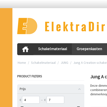
Schakelmateriaal
Groepenkasten
Home
/
Schakelmateriaal
/
JUNG
/
Jung A Creation schake
Jung A c
PRODUCT FILTERS
Deze dimmer
Prijs
combineren 
dimmerknop 
€
–
€