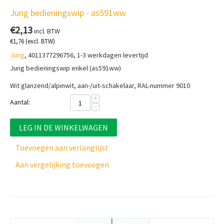
Jung bedieningswip - as591ww
€
2,13
incl. BTW
€
1,76
(excl. BTW)
Jung
, 4011377296756, 1-3 werkdagen levertijd
Jung bedieningswip enkel (as591ww)
Wit glanzend/alpinwit, aan-/uit-schakelaar, RAL-nummer 9010
+
Aantal:
−
LEG IN DE WINKELWAGEN
Toevoegen aan verlanglijst
Aan vergelijking toevoegen