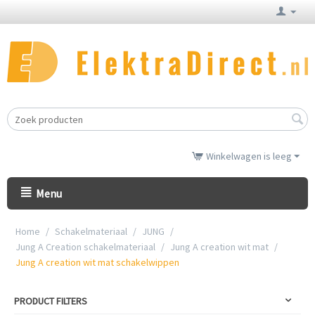
Winkelwagen is leeg
Menu
Home
/
Schakelmateriaal
/
JUNG
/
Jung A Creation schakelmateriaal
/
Jung A creation wit mat
/
Jung A creation wit mat schakelwippen
PRODUCT FILTERS