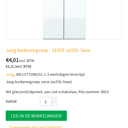
Jung bedieningswip - SERIE as591-5ww
€
4,01
incl. BTW
€
3,31
(excl. BTW)
Jung
, 4011377299153, 1-3 werkdagen levertijd
Jung bedieningswip serie (as591-5ww)
Wit glanzend/alpinwit, a
an-/uit-schakelaar, RAL-nummer 9010
+
Aantal:
−
LEG IN DE WINKELWAGEN
Toevoegen aan verlanglijst