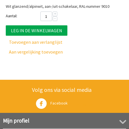
Wit glanzend/alpinwit, aan-/uit-schakelaar, RAL-nummer 9010
+
Aantal:
−
LEG IN DE WINKELWAGEN
Toevoegen aan verlanglijst
Aan vergelijking toevoegen
Volg ons via social media
Facebook
Twitter
Mijn profiel