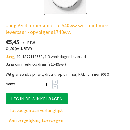
Jung AS dimmerknop - a1540ww wit - niet meer
leverbaar - opvolger a1740ww
€
5,45
incl. BTW
€
4,50
(excl. BTW)
Jung
, 4011377113558, 1-3 werkdagen levertijd
Jung dimmerknop draai (a1540ww)
Wit glanzend/alpinwit, draaiknop dimmer, RAL-nummer 9010
+
Aantal:
−
LEG IN DE WINKELWAGEN
Toevoegen aan verlanglijst
Aan vergelijking toevoegen