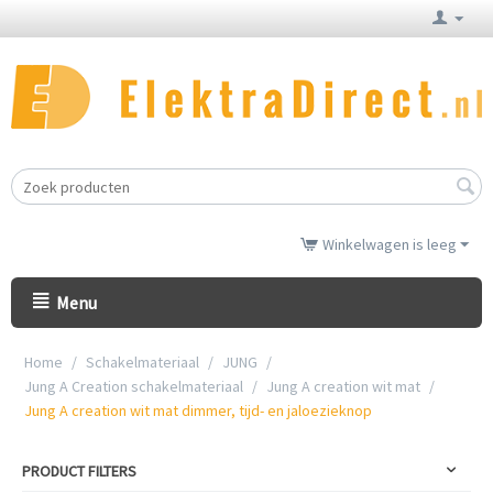
Winkelwagen is leeg
Menu
Home
/
Schakelmateriaal
/
JUNG
/
Jung A Creation schakelmateriaal
/
Jung A creation wit mat
/
Jung A creation wit mat dimmer, tijd- en jaloezieknop
PRODUCT FILTERS