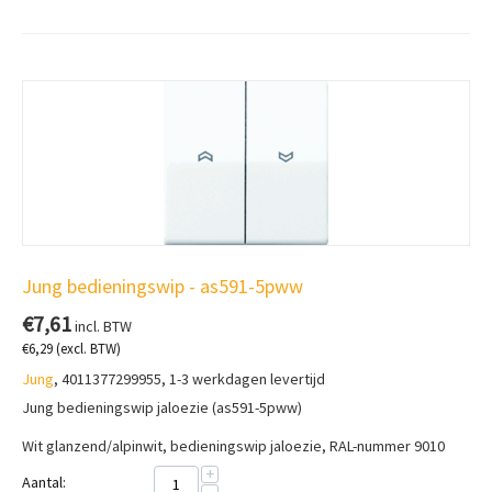
Jung bedieningswip - as591-5pww
€
7,61
incl. BTW
€
6,29
(excl. BTW)
Jung
, 4011377299955, 1-3 werkdagen levertijd
Jung bedieningswip jaloezie (as591-5pww)
Wit glanzend/alpinwit, bedieningswip j
aloezie, RAL-nummer 9010
+
Aantal: