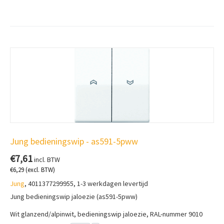
Jung bedieningswip - as591-5pww
€
7,61
incl. BTW
€
6,29
(excl. BTW)
Jung
, 4011377299955, 1-3 werkdagen levertijd
Jung bedieningswip jaloezie (as591-5pww)
Wit glanzend/alpinwit, bedieningswip j
aloezie, RAL-nummer 9010