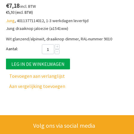
€
7,18
incl. BTW
€
5,93
(excl. BTW)
Jung
, 4011377114012, 1-3 werkdagen levertijd
Jung draaiknop jaloezie (a1541ww)
Wit glanzend/alpinwit, draaiknop dimmer, RAL-nummer 9010
+
Aantal:
−
LEG IN DE WINKELWAGEN
Toevoegen aan verlanglijst
Aan vergelijking toevoegen
Volg ons via social media