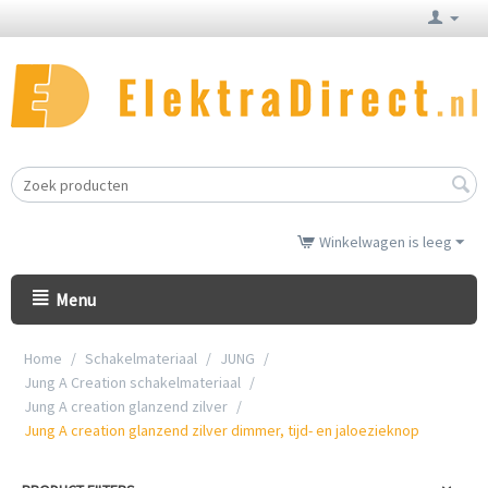
Winkelwagen is leeg
Menu
Home
/
Schakelmateriaal
/
JUNG
/
Jung A Creation schakelmateriaal
/
Jung A creation glanzend zilver
/
Jung A creation glanzend zilver dimmer, tijd- en jaloezieknop