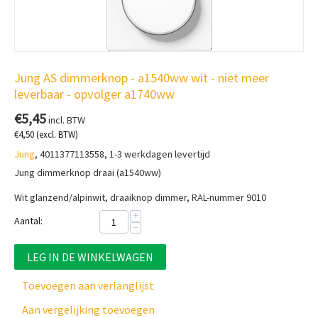
Jung AS dimmerknop - a1540ww wit - niet meer
leverbaar - opvolger a1740ww
€
5,45
incl. BTW
€
4,50
(excl. BTW)
Jung
, 4011377113558, 1-3 werkdagen levertijd
Jung dimmerknop draai (a1540ww)
Wit glanzend/alpinwit, draaiknop dimmer, RAL-nummer 9010
+
Aantal:
−
LEG IN DE WINKELWAGEN
Toevoegen aan verlanglijst
Aan vergelijking toevoegen