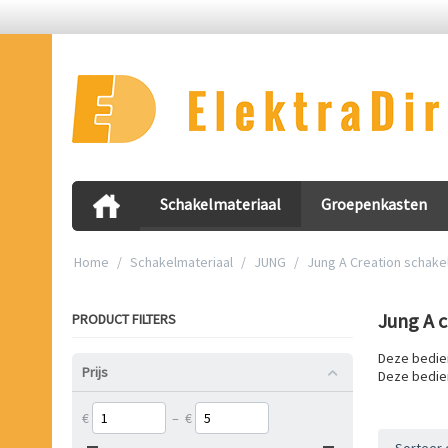
Schakelmateriaal
Groepenkasten
Home
/
Schakelmateriaal
/
JUNG
/
Jung A Creation schake
Jung A 
PRODUCT FILTERS
Deze bedien
Prijs
Deze bedien
€
–
€