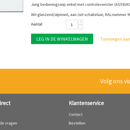
Jung bedieningswip enkel met controlevenster (AS591
Wit glanzend/alpinwit, aan-/uit-schakelaar, RAL-nummer 
+
Aantal:
−
LEG IN DE WINKELWAGEN
Toevoegen aan 
Volg ons vi
irect
Klantenservice
?
Contact
lde vragen
Bestellen