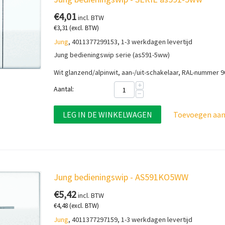
€
4,01
incl. BTW
€
3,31
(excl. BTW)
Jung
, 4011377299153, 1-3 werkdagen levertijd
Jung bedieningswip serie (as591-5ww)
Wit glanzend/alpinwit, a
an-/uit-schakelaar, RAL-nummer 
+
Aantal:
−
LEG IN DE WINKELWAGEN
Toevoegen aan 
Jung bedieningswip - AS591KO5WW
€
5,42
incl. BTW
€
4,48
(excl. BTW)
Jung
, 4011377297159, 1-3 werkdagen levertijd