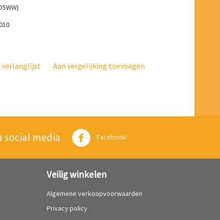
KO5WW)
9010
verlanglijst
Aan vergelijking toevoegen
a social media
Twitter
Facebook
Veilig winkelen
Algemene verkoopvoorwaarden
Privacy policy