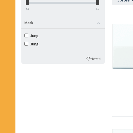
Sorteer 
‎€
1
‎€
5
Merk
Jung
Jung
Herstel