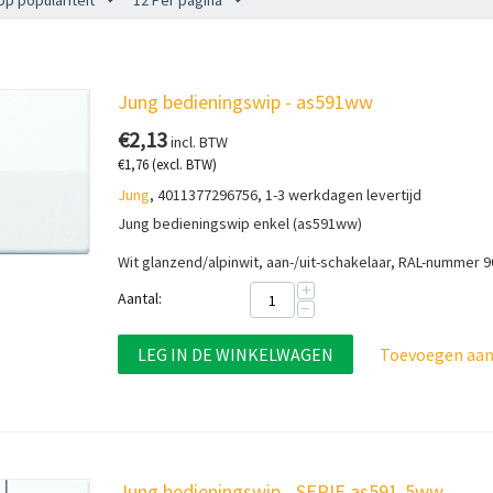
op populariteit
12 Per pagina
Jung bedieningswip - as591ww
€
2,13
incl. BTW
€
1,76
(excl. BTW)
Jung
, 4011377296756, 1-3 werkdagen levertijd
Jung bedieningswip enkel (as591ww)
Wit glanzend/alpinwit, aan-/uit-schakelaar, RAL-nummer 
+
Aantal:
−
LEG IN DE WINKELWAGEN
Toevoegen aan 
Jung bedieningswip - SERIE as591-5ww