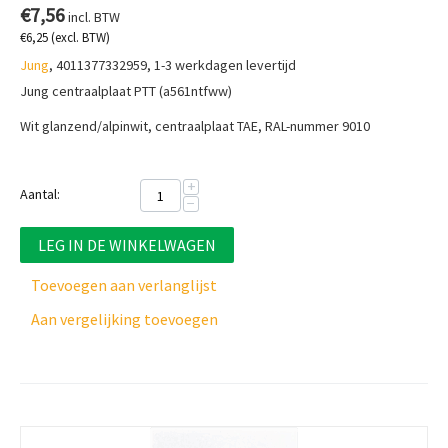
€
7,56
incl. BTW
€
6,25
(excl. BTW)
Jung
, 4011377332959, 1-3 werkdagen levertijd
Jung centraalplaat PTT (a561ntfww)
Wit glanzend/alpinwit, centraalplaat
TAE, RAL-nummer 9010
+
Aantal:
−
LEG IN DE WINKELWAGEN
Toevoegen aan verlanglijst
Aan vergelijking toevoegen