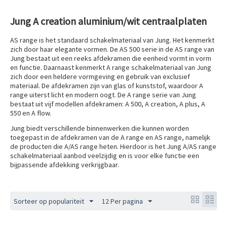
Jung A creation aluminium/wit centraalplaten
AS range is het standaard schakelmateriaal van Jung. Het kenmerkt
zich door haar elegante vormen. De AS 500 serie in de AS range van
Jung bestaat uit een reeks afdekramen die eenheid vormt in vorm
en functie. Daarnaast kenmerkt A range schakelmateriaal van Jung
zich door een heldere vormgeving en gebruik van exclusief
materiaal. De afdekramen zijn van glas of kunststof, waardoor A
range uiterst licht en modern oogt. De A range serie van Jung
bestaat uit vijf modellen afdekramen: A 500, A creation, A plus, A
550 en A flow.
Jung biedt verschillende binnenwerken die kunnen worden
toegepast in de afdekramen van de A range en AS range, namelijk
de producten die A/AS range heten. Hierdoor is het Jung A/AS range
schakelmateriaal aanbod veelzijdig en is voor elke functie een
bijpassende afdekking verkrijgbaar.
Sorteer op populariteit
12 Per pagina