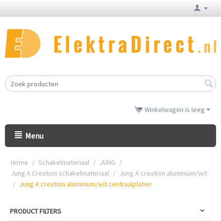
Winkelwagen is leeg
Menu
Home
/
Schakelmateriaal
/
JUNG
/
Jung A Creation schakelmateriaal
/
Jung A creation aluminium/wit
/
Jung A creation aluminium/wit centraalplaten
PRODUCT FILTERS