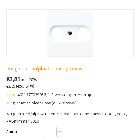
Jung centraalplaat - a561pltvww
€
3,81
incl. BTW
€
3,15
(excl. BTW)
Jung
, 4011377039056, 1-3 werkdagen levertijd
Jung centraalplaat Coax (a561pltvww)
Wit glanzend/alpinwit, centraalplaat a
ntenne-aansluitdoos, coax,
RAL-nummer 9010
+
Aantal:
−