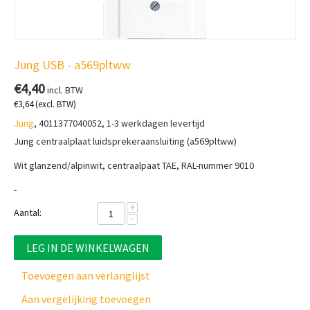
Jung USB - a569pltww
€
4,40
incl. BTW
€
3,64
(excl. BTW)
Jung
, 4011377040052, 1-3 werkdagen levertijd
Jung centraalplaat luidsprekeraansluiting (a569pltww)
Wit glanzend/alpinwit, centraalpaat TAE,
RAL-nummer 9010
-
+
Aantal:
−
LEG IN DE WINKELWAGEN
Toevoegen aan verlanglijst
Aan vergelijking toevoegen