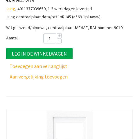
€
3,70
(excl. BTW)
Jung
, 4011377039650, 1-3 werkdagen levertijd
Jung centraalplaat data/ptt 1xRJ45 (a569-1pluaww)
Wit glanzend/alpinwit, centraalplaat
UAE/IAE, RAL-nummer 9010
+
Aantal:
−
LEG IN DE WINKELWAGEN
Toevoegen aan verlanglijst
Aan vergelijking toevoegen