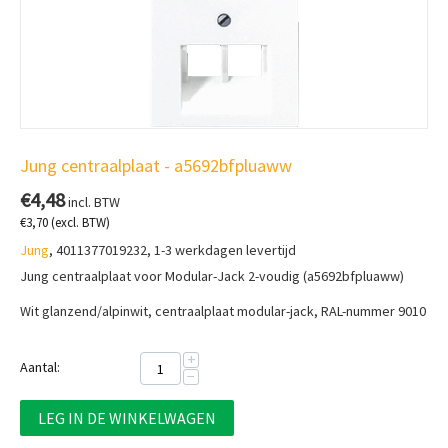
Jung centraalplaat - a5692bfpluaww
€
4,48
incl. BTW
€
3,70
(excl. BTW)
Jung
, 4011377019232, 1-3 werkdagen levertijd
Jung centraalplaat voor Modular-Jack 2-voudig (a5692bfpluaww)
Wit glanzend/alpinwit, centraalplaat modular-jack, RAL-nummer 9010
+
Aantal:
−
LEG IN DE WINKELWAGEN