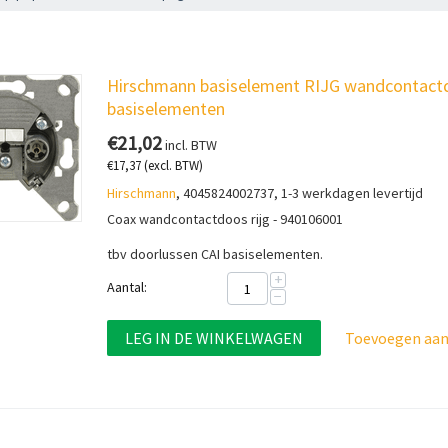
Hirschmann basiselement RIJG wandcontactd
basiselementen
€
21,02
incl. BTW
€
17,37
(excl. BTW)
Hirschmann
, 4045824002737, 1-3 werkdagen levertijd
Coax wandcontactdoos rijg - 940106001
tbv doorlussen CAI basiselementen.
+
Aantal:
−
LEG IN DE WINKELWAGEN
Toevoegen aan 