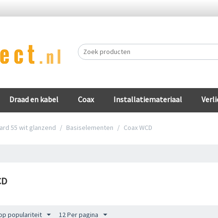
Draad en kabel
Coax
Installatiemateriaal
Verli
ard 55 wit glanzend
/
Basiselementen
/
Coax WCD
CD
op populariteit
12 Per pagina