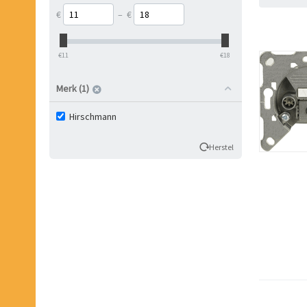
€
–
€
‎€
11
‎€
18
Merk (1)
Hirschmann
Herstel