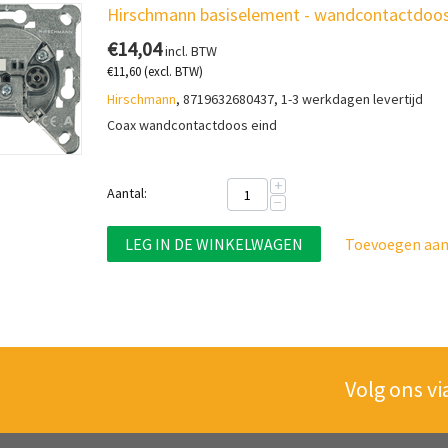
Hirschmann basiselement - wandcontactdoos
€
14,04
incl. BTW
€
11,60
(excl. BTW)
Hirschmann
, 8719632680437, 1-3 werkdagen levertijd
Coax wandcontactdoos eind
+
Aantal:
−
LEG IN DE WINKELWAGEN
Toevoegen aan 
Volg ons vi