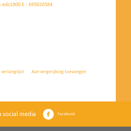
 edc1000 E - 695020584
verlanglijst
Aan vergelijking toevoegen
a social media
Twitter
Facebook