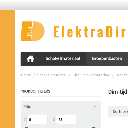
Schakelmateriaal
Groepenkasten
Home
/
Schakelmateriaal
/
Gira Schakelmateriaal
/
Standa
Dim-tijd
PRODUCT FILTERS
Prijs
Sorteer 
€
–
€