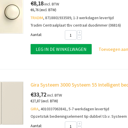
€
8,18
incl. BTW
€
6,76
(excl. BTW)
TRADIM
, 8718801933589, 1-3 werkdagen levertijd
Tradim Centraalplaat tbv centraal duodimmer (06816)
+
Aantal:
−
LEG IN DE WINKELWAGEN
Toevoegen aan 
Gira Systeem 3000 Systeem 55 Intelligent be
€
33,72
incl. BTW
€
27,87
(excl. BTW)
GIRA
, 4010337063841, 5-7 werkdagen levertijd
Opzetstuk bedieningselement tip dubbel t.b.v. Systeem
+
Aantal: