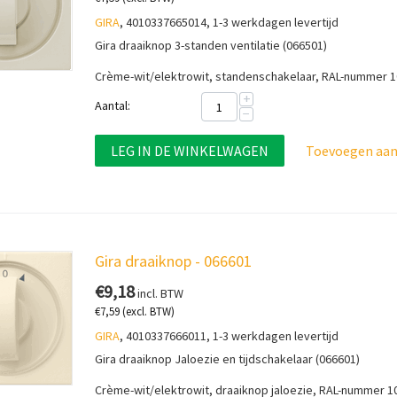
GIRA
, 4010337665014, 1-3 werkdagen levertijd
Gira draaiknop 3-standen ventilatie (066501)
Crème-wit/elektrowit, s
tandenschakelaar, RAL-nummer 
+
Aantal:
−
LEG IN DE WINKELWAGEN
Toevoegen aan 
Gira draaiknop - 066601
€
9,18
incl. BTW
€
7,59
(excl. BTW)
GIRA
, 4010337666011, 1-3 werkdagen levertijd
Gira draaiknop Jaloezie en tijdschakelaar (066601)
Crème-wit/elektrowit,
draaiknop jaloezie, RAL-nummer 1