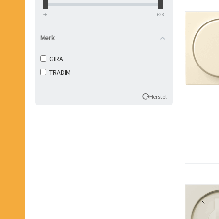
‎€
6
‎€
28
Merk
GIRA
TRADIM
Herstel