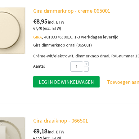
Gira dimmerknop - creme 065001
€
8,95
incl. BTW
€
7,40
(excl. BTW)
GIRA
, 4010337650010, 1-3 werkdagen levertijd
Gira dimmerknop draai (065001)
Crème-wit/elektrowit,
dimmerknop draai, RAL-nummer 1
+
Aantal:
−
LEG IN DE WINKELWAGEN
Toevoegen aan 
Gira draaiknop - 066501
€
9,18
incl. BTW
€
7,59
(excl. BTW)