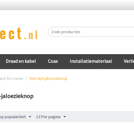
Draad en kabel
Coax
Installatiemateriaal
Verli
ard 55 creme
/
Dim-tijd-jaloezieknop
-jaloezieknop
op populariteit
12 Per pagina