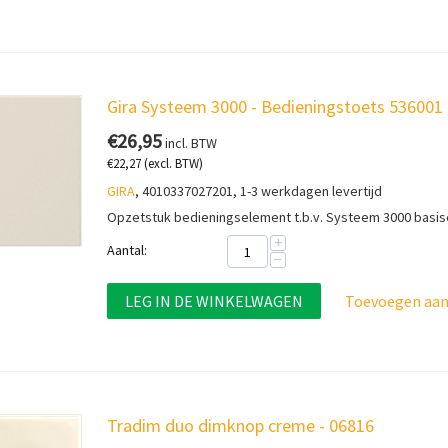
Gira Systeem 3000 - Bedieningstoets 536001
€
26,95
incl. BTW
€
22,27
(excl. BTW)
GIRA
, 4010337027201, 1-3 werkdagen levertijd
Opzetstuk bedieningselement t.b.v. Systeem 3000 basi
+
Aantal:
−
LEG IN DE WINKELWAGEN
Toevoegen aan 
Tradim duo dimknop creme - 06816