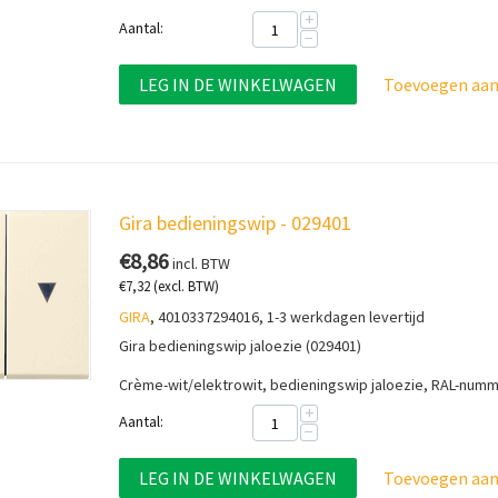
+
Aantal:
−
LEG IN DE WINKELWAGEN
Toevoegen aan 
Gira bedieningswip - 029401
€
8,86
incl. BTW
€
7,32
(excl. BTW)
GIRA
, 4010337294016, 1-3 werkdagen levertijd
Gira bedieningswip jaloezie (029401)
Crème-wit/elektrowit,
bedieningswip jaloezie, RAL-num
+
Aantal:
−
LEG IN DE WINKELWAGEN
Toevoegen aan 