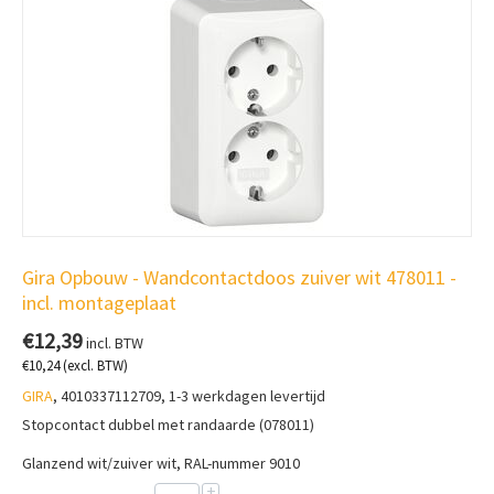
Gira Opbouw - Wandcontactdoos zuiver wit 478011 -
incl. montageplaat
€
12,39
incl. BTW
€
10,24
(excl. BTW)
GIRA
, 4010337112709, 1-3 werkdagen levertijd
Stopcontact dubbel met randaarde (078011)
Glanzend wit/zuiver wit, RAL-nummer 9010
+