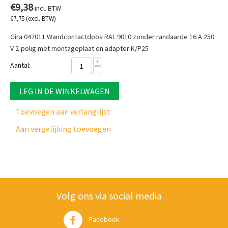
€
9,38
incl. BTW
€
7,75
(excl. BTW)
Gira 047011 Wandcontactdoos RAL 9010 zonder randaarde 16 A 250
V 2-polig met montageplaat en adapter K/P25
+
Aantal:
−
LEG IN DE WINKELWAGEN
Toevoegen aan verlanglijst
Aan vergelijking toevoegen
Volg ons via social media
Facebook
Twitter