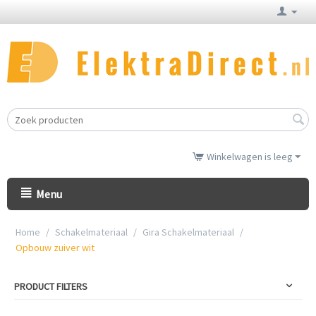
Winkelwagen is leeg
Menu
Home
/
Schakelmateriaal
/
Gira Schakelmateriaal
/
Opbouw zuiver wit
PRODUCT FILTERS