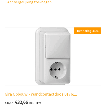
Aan vergelijking toevoegen
Besparing 44%
Gira Opbouw - Wandcontactdoos 017611
€
32,66
incl. BTW
€
47,92