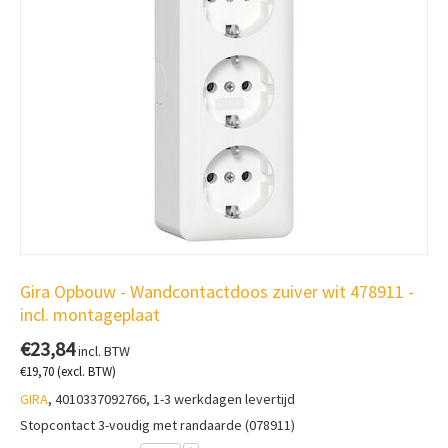
Gira Opbouw - Wandcontactdoos zuiver wit 478911 -
incl. montageplaat
€
23,84
incl. BTW
€
19,70
(excl. BTW)
GIRA
, 4010337092766, 1-3 werkdagen levertijd
Stopcontact 3-voudig met randaarde (078911)