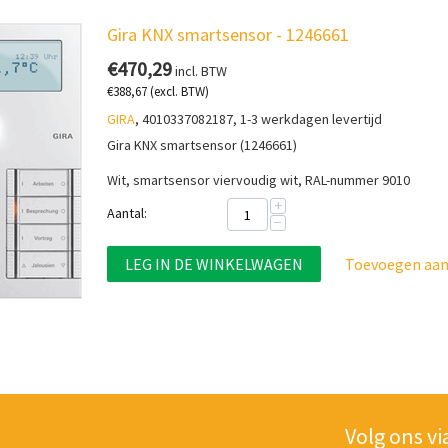
Gira KNX smartsensor - 1246661
€
470,29
incl. BTW
€
388,67
(excl. BTW)
GIRA
, 4010337082187, 1-3 werkdagen levertijd
Gira KNX smartsensor (1246661)
Wit, smartsensor viervoudig wit, RAL-nummer 9010
+
Aantal:
−
LEG IN DE WINKELWAGEN
Toevoegen aan 
Volg ons vi