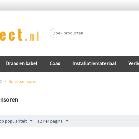
Draad en kabel
Coax
Installatiemateriaal
Verli
NX
/
Smartsensoren
nsoren
op populariteit
12 Per pagina