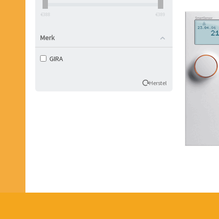
‎€
388
‎€
389
Merk
GIRA
Herstel