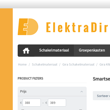
Schakelmateriaal
Groepenkasten
Home
/
Schakelmateriaal
/
Gira Schakelmateriaal
/
Gira K
Smartse
PRODUCT FILTERS
Prijs
Sorteer 
€
–
€