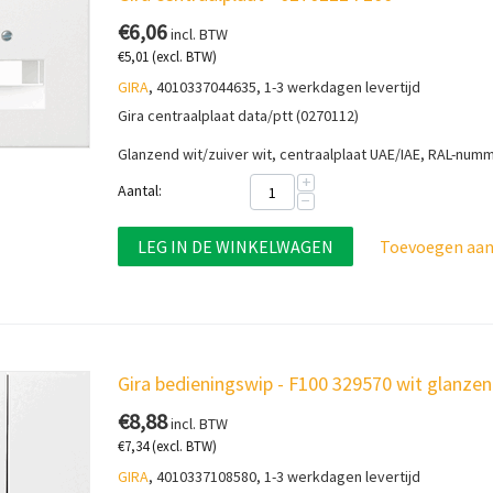
€
6,06
incl. BTW
€
5,01
(excl. BTW)
GIRA
, 4010337044635, 1-3 werkdagen levertijd
Gira centraalplaat data/ptt (0270112)
Glanzend wit/zuiver wit, centraalplaat UAE/IAE, RAL-num
+
Aantal:
−
LEG IN DE WINKELWAGEN
Toevoegen aan 
Gira bedieningswip - F100 329570 wit glanze
€
8,88
incl. BTW
€
7,34
(excl. BTW)
GIRA
, 4010337108580, 1-3 werkdagen levertijd