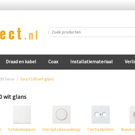
Draad en kabel
Coax
Installatiemateriaal
Verli
00 Serie
/
Gira F100 wit glans
0 wit glans
n
Schakelwippen
Dim-tijd-jaloezieknop
Centraalplaten
Wandco