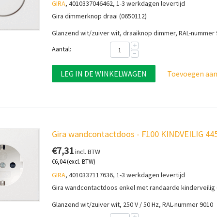
GIRA
, 4010337046462, 1-3 werkdagen levertijd
Gira dimmerknop draai (0650112)
Glanzend wit/zuiver wit, draaiknop dimmer, RAL-nummer
+
Aantal:
−
LEG IN DE WINKELWAGEN
Toevoegen aan 
Gira wandcontactdoos - F100 KINDVEILIG 44
€
7,31
incl. BTW
€
6,04
(excl. BTW)
GIRA
, 4010337117636, 1-3 werkdagen levertijd
Gira wandcontactdoos enkel met randaarde kinderveilig 
Glanzend wit/zuiver wit, 250 V / 50 Hz, RAL-nummer 9010
+