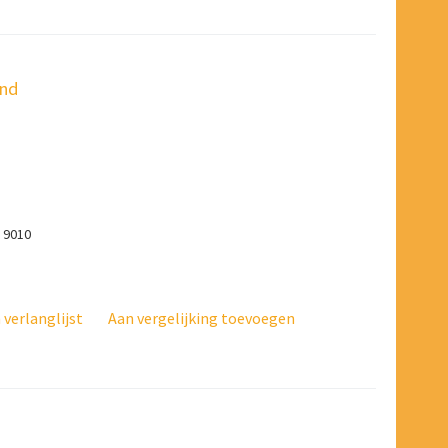
end
r 9010
verlanglijst
Aan vergelijking toevoegen