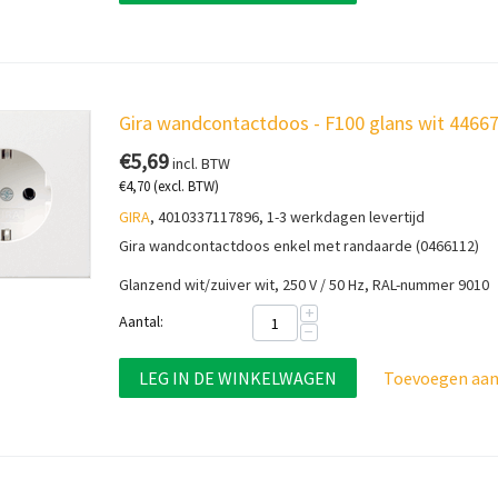
Gira wandcontactdoos - F100 glans wit 4466
€
5,69
incl. BTW
€
4,70
(excl. BTW)
GIRA
, 4010337117896, 1-3 werkdagen levertijd
Gira wandcontactdoos enkel met randaarde (0466112)
Glanzend wit/zuiver wit, 250 V / 50 Hz, RAL-nummer 9010
+
Aantal:
−
LEG IN DE WINKELWAGEN
Toevoegen aan 