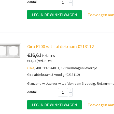
Aantal:
−
LEG IN DE WINKELWAGEN
Toevoegen aan 
Gira F100 wit - afdekraam 0213112
€
16,61
incl. BTW
€
13,73
(excl. BTW)
GIRA
, 4010337044031, 1-3 werkdagen levertijd
Gira afdekraam 3-voudig (0213112)
Glanzend wit/zuiver wit, afdekraam 3-voudig, RAL-numm
+
Aantal:
−
LEG IN DE WINKELWAGEN
Toevoegen aan 