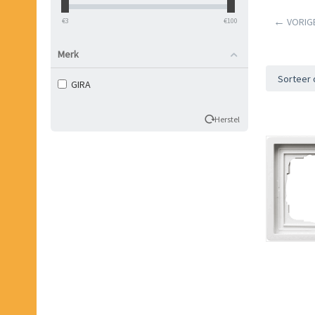
VORIG
‎€
3
‎€
100
Merk
Sorteer 
GIRA
Herstel