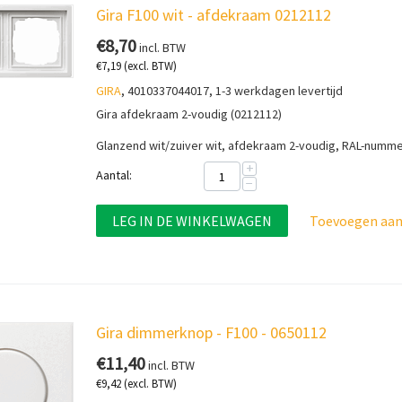
Gira F100 wit - afdekraam 0212112
€
8,70
incl. BTW
€
7,19
(excl. BTW)
GIRA
, 4010337044017, 1-3 werkdagen levertijd
Gira afdekraam 2-voudig (0212112)
Glanzend wit/zuiver wit, afdekraam 2-voudig, RAL-numm
+
Aantal:
−
LEG IN DE WINKELWAGEN
Toevoegen aan 
Gira dimmerknop - F100 - 0650112
€
11,40
incl. BTW
€
9,42
(excl. BTW)