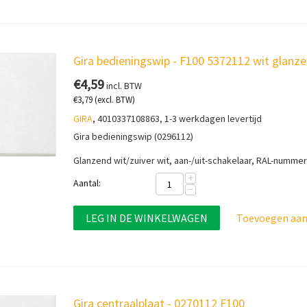
Gira bedieningswip - F100 5372112 wit glanz
€
4,59
incl. BTW
€
3,79
(excl. BTW)
GIRA
, 4010337108863, 1-3 werkdagen levertijd
Gira bedieningswip (0296112)
Glanzend wit/zuiver wit, aan-/uit-schakelaar, RAL-numme
+
Aantal:
−
LEG IN DE WINKELWAGEN
Toevoegen aan 
Gira centraalplaat - 0270112 F100