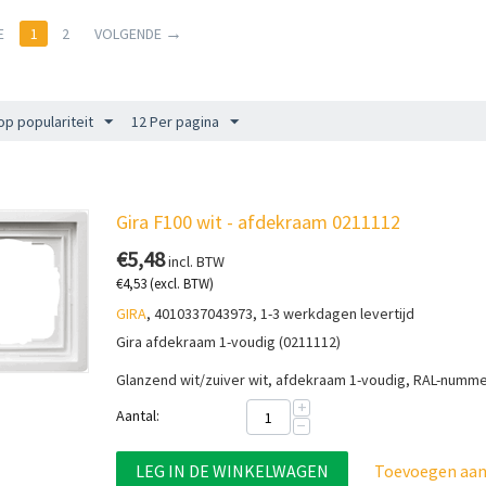
E
1
2
VOLGENDE
op populariteit
12 Per pagina
Gira F100 wit - afdekraam 0211112
€
5,48
incl. BTW
€
4,53
(excl. BTW)
GIRA
, 4010337043973, 1-3 werkdagen levertijd
Gira afdekraam 1-voudig (0211112)
Glanzend wit/zuiver wit, afdekraam 1-voudig, RAL-numm
+
Aantal:
−
LEG IN DE WINKELWAGEN
Toevoegen aan 