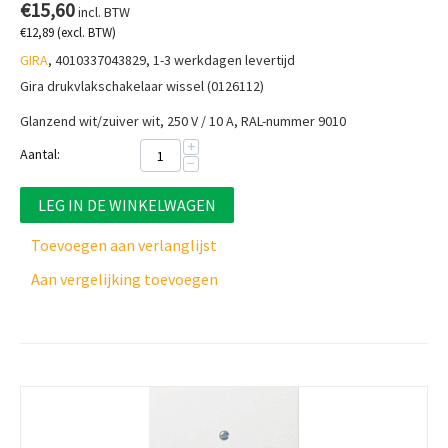
€
15,60
incl. BTW
€
12,89
(excl. BTW)
GIRA
, 4010337043829, 1-3 werkdagen levertijd
Gira drukvlakschakelaar wissel (0126112)
Glanzend wit/zuiver wit, 250 V / 10 A, RAL-nummer 9010
+
Aantal:
−
LEG IN DE WINKELWAGEN
Toevoegen aan verlanglijst
Aan vergelijking toevoegen