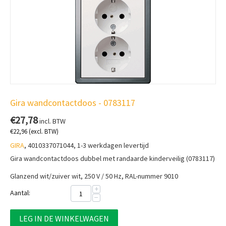
Gira wandcontactdoos - 0783117
€
27,78
incl. BTW
€
22,96
(excl. BTW)
GIRA
, 4010337071044, 1-3 werkdagen levertijd
Gira wandcontactdoos dubbel met randaarde kinderveilig (0783117)
Glanzend wit/zuiver wit, 250 V / 50 Hz, RAL-nummer 9010
+
Aantal:
−
LEG IN DE WINKELWAGEN