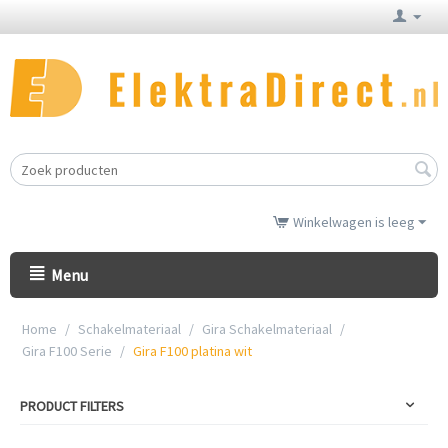
Winkelwagen is leeg
Menu
Home
/
Schakelmateriaal
/
Gira Schakelmateriaal
/
Gira F100 Serie
/
Gira F100 platina wit
PRODUCT FILTERS