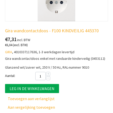
Gira wandcontactdoos - F100 KINDVEILIG 445370
€
7,31
incl. BTW
€
6,04
(excl. BTW)
GIRA
, 4010337117636, 1-3 werkdagen levertijd
Gira wandcontactdoos enkel met randaarde kinderveilig (0453112)
Glanzend wit/zuiver wit, 250 V / 50 Hz, RAL-nummer 9010
+
Aantal:
−
LEG IN DE WINKELWAGEN
Toevoegen aan verlanglijst
Aan vergelijking toevoegen