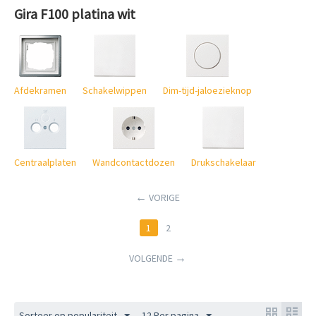
Gira F100 platina wit
Afdekramen
Schakelwippen
Dim-tijd-jaloezieknop
Centraalplaten
Wandcontactdozen
Drukschakelaar
VORIGE
1
2
VOLGENDE
Sorteer op populariteit
12 Per pagina