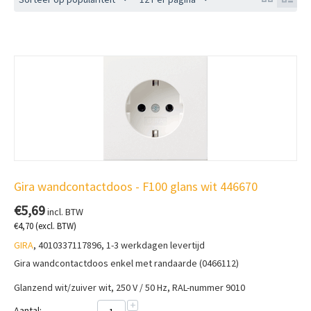
Gira wandcontactdoos - F100 glans wit 446670
€
5,69
incl. BTW
€
4,70
(excl. BTW)
GIRA
, 4010337117896, 1-3 werkdagen levertijd
Gira wandcontactdoos enkel met randaarde (0466112)
Glanzend wit/zuiver wit, 250 V / 50 Hz, RAL-nummer 9010
+
Aantal: