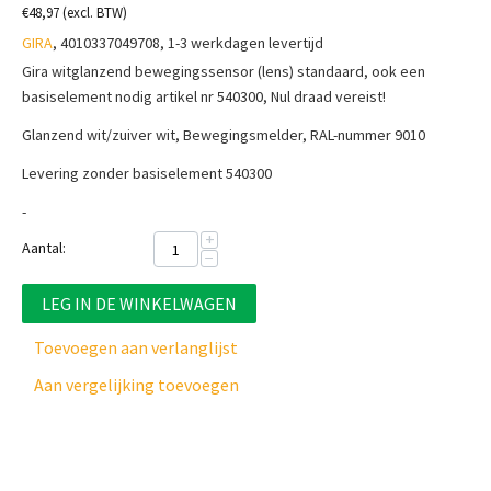
€
48,97
(excl. BTW)
GIRA
, 4010337049708, 1-3 werkdagen levertijd
Gira witglanzend bewegingssensor (lens) standaard, ook een
basiselement nodig artikel nr 540300, Nul draad vereist!
Glanzend wit/zuiver wit, Bewegingsmelder, RAL-nummer 9010
Levering zonder basiselement 540300
-
+
Aantal:
−
LEG IN DE WINKELWAGEN
Toevoegen aan verlanglijst
Aan vergelijking toevoegen