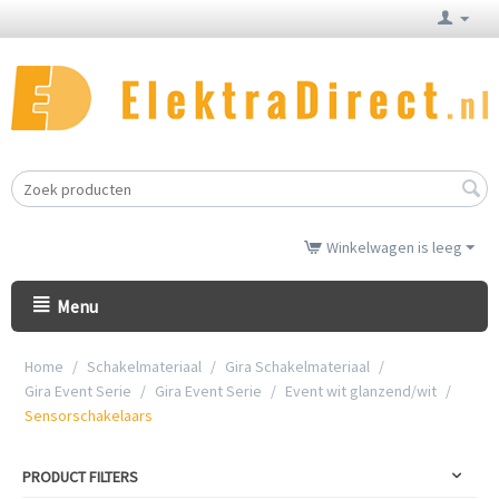
Winkelwagen is leeg
Menu
Home
/
Schakelmateriaal
/
Gira Schakelmateriaal
/
Gira Event Serie
/
Gira Event Serie
/
Event wit glanzend/wit
/
Sensorschakelaars
PRODUCT FILTERS